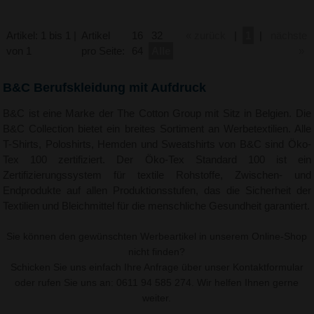
Artikel: 1 bis 1 |
Artikel
16
32
« zurück
|
1
|
nächste
von 1
pro Seite:
64
Alle
»
B&C Berufskleidung mit Aufdruck
B&C ist eine Marke der The Cotton Group mit Sitz in Belgien. Die
B&C Collection bietet ein breites Sortiment an Werbetextilien. Alle
T-Shirts, Poloshirts, Hemden und Sweatshirts von B&C sind Öko-
Tex 100 zertifiziert. Der Öko-Tex Standard 100 ist ein
Zertifizierungssystem für textile Rohstoffe, Zwischen- und
Endprodukte auf allen Produktionsstufen, das die Sicherheit der
Textilien und Bleichmittel für die menschliche Gesundheit garantiert.
Sie können den gewünschten Werbeartikel in unserem Online-Shop
nicht finden?
Schicken Sie uns einfach Ihre Anfrage über unser
Kontaktformular
oder rufen Sie uns an: 0611 94 585 274. Wir helfen Ihnen gerne
weiter.