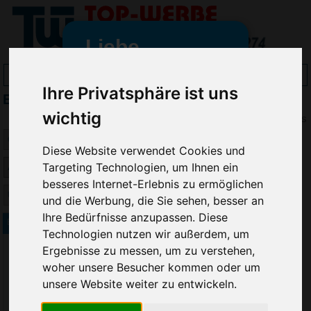
Liebe
Werbeartikelfreunde
Ihre Privatsphäre ist uns
B&C Berufskleidung bedrucken
und -
wir sind wieder für Sie da
wichtig
Preis
freundinnen,
Diese Website verwendet Cookies und
Seit dem 11. Januar 2022 haben
Targeting Technologien, um Ihnen ein
wir unsere aktiven Geschäfte an
besseres Internet-Erlebnis zu ermöglichen
die Firma Advertika übergeben.
und die Werbung, die Sie sehen, besser an
Ihre Bedürfnisse anzupassen. Diese
Ab sofort können Sie sich bei
B&C Energy Pro Poloshirt
Technologien nutzen wir außerdem, um
Anfragen und Bestellungen
Ergebnisse zu messen, um zu verstehen,
vertrauensvoll an Ihre neuen
Werbemittel-Experten Christian
woher unsere Besucher kommen oder um
Walter und Nico Vieira wenden.
unsere Website weiter zu entwickeln.