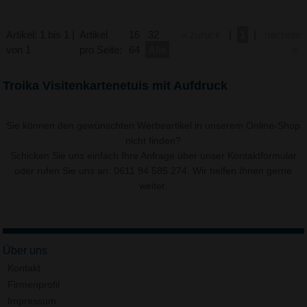
Artikel: 1 bis 1 |
Artikel
16
32
« zurück
|
1
|
nächste
von 1
pro Seite:
64
Alle
»
Troika Visitenkartenetuis mit Aufdruck
Sie können den gewünschten Werbeartikel in unserem Online-Shop
nicht finden?
Schicken Sie uns einfach Ihre Anfrage über unser
Kontaktformular
oder rufen Sie uns an: 0611 94 585 274. Wir helfen Ihnen gerne
weiter.
Über uns
Kontakt
Firmenprofil
Impressum