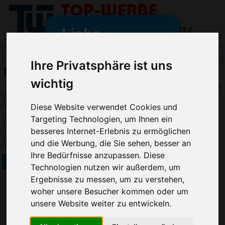
Liebe
Werbeartikelfreunde
Ihre Privatsphäre ist uns
Troika Visitenkartenetuis bedrucken
und -
wichtig
wir sind wieder für Sie da
Preis
freundinnen,
Diese Website verwendet Cookies und
Seit dem 11. Januar 2022 haben
Targeting Technologien, um Ihnen ein
wir unsere aktiven Geschäfte an
besseres Internet-Erlebnis zu ermöglichen
die Firma Advertika übergeben.
und die Werbung, die Sie sehen, besser an
Ihre Bedürfnisse anzupassen. Diese
Ab sofort können Sie sich bei
Troika Colori Kartenetui
Technologien nutzen wir außerdem, um
Anfragen und Bestellungen
Ergebnisse zu messen, um zu verstehen,
vertrauensvoll an Ihre neuen
woher unsere Besucher kommen oder um
Werbemittel-Experten Christian
unsere Website weiter zu entwickeln.
Walter und Nico Vieira wenden.