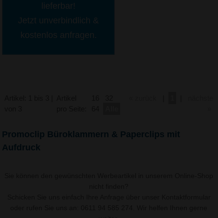
lieferbar!
Jetzt unverbindlich &
kostenlos anfragen.
Artikel: 1 bis 3 |
Artikel
16
32
« zurück
|
1
|
nächste
von 3
pro Seite:
64
Alle
»
Promoclip Büroklammern & Paperclips mit
Aufdruck
Sie können den gewünschten Werbeartikel in unserem Online-Shop
nicht finden?
Schicken Sie uns einfach Ihre Anfrage über unser
Kontaktformular
oder rufen Sie uns an: 0611 94 585 274. Wir helfen Ihnen gerne