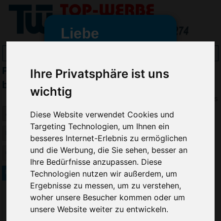
Liebe
Werbeartikelfreunde
Promoclip Büroklammern & Paperclips
Ihre Privatsphäre ist uns
und -
wir sind wieder für Sie da
bedrucken
wichtig
freundinnen,
Preis
Seit dem 11. Januar 2022 haben
Diese Website verwendet Cookies und
wir unsere aktiven Geschäfte an
Targeting Technologien, um Ihnen ein
die Firma Advertika übergeben.
besseres Internet-Erlebnis zu ermöglichen
und die Werbung, die Sie sehen, besser an
Ab sofort können Sie sich bei
Ihre Bedürfnisse anzupassen. Diese
Anfragen und Bestellungen
Technologien nutzen wir außerdem, um
Promoclip
vertrauensvoll an Ihre neuen
Ergebnisse zu messen, um zu verstehen,
Werbemittel-Experten Christian
woher unsere Besucher kommen oder um
Walter und Nico Vieira wenden.
unsere Website weiter zu entwickeln.