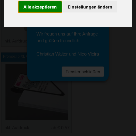
Sie erreichen sie von Montag bis
Alle akzeptieren
Einstellungen ändern
Freitag zwischen 8 und 18 Uhr
unter 0611 94 585 2749 oder
info@advertika.de.
Wir freuen uns auf Ihre Anfrage
und grüßen freundlich
Inkl. Aufdruck
ab € 0,19
Christian Walter und Nico Vieira
Promoclip XL Clip Digital
Fenster schließen
Inkl. Aufdruck
ab € 0,57