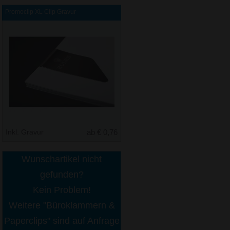
Promoclip XL Clip Gravur
Inkl. Gravur
ab € 0,76
Wunschartikel nicht
gefunden?
Kein Problem!
Weitere "Büroklammern &
Paperclips" sind auf Anfrage