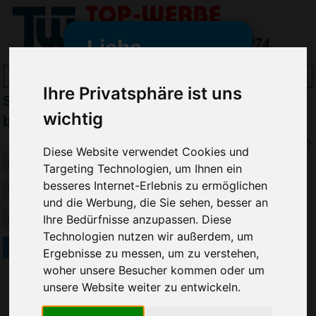
Liebe
Werbeartikelfreunde
Ihre Privatsphäre ist uns
Slazenger Rucksäcke & Schultertaschen
und -
wir sind wieder für Sie da
wichtig
bedrucken
freundinnen,
Preis
Diese Website verwendet Cookies und
Seit dem 11. Januar 2022 haben
Targeting Technologien, um Ihnen ein
wir unsere aktiven Geschäfte an
besseres Internet-Erlebnis zu ermöglichen
die Firma Advertika übergeben.
und die Werbung, die Sie sehen, besser an
Ihre Bedürfnisse anzupassen. Diese
Ab sofort können Sie sich bei
Technologien nutzen wir außerdem, um
Anfragen und Bestellungen
Slazenger Rucksack Costa
Ergebnisse zu messen, um zu verstehen,
vertrauensvoll an Ihre neuen
woher unsere Besucher kommen oder um
Werbemittel-Experten Christian
unsere Website weiter zu entwickeln.
Walter und Nico Vieira wenden.