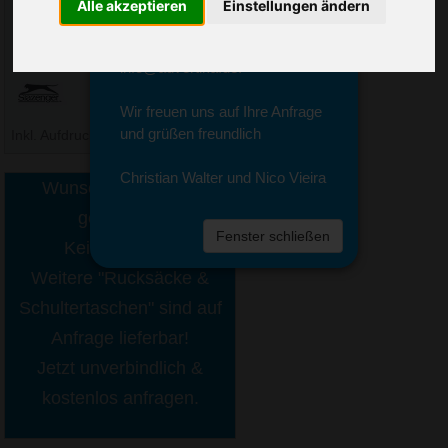
Sie erreichen sie von Montag bis
Alle akzeptieren
Einstellungen ändern
Freitag zwischen 8 und 18 Uhr
unter 0611 94 585 2749 oder
info@advertika.de.
Wir freuen uns auf Ihre Anfrage
und grüßen freundlich
Inkl. Aufdruck
ab € 18,95
Christian Walter und Nico Vieira
Wunschartikel nicht
gefunden?
Fenster schließen
Kein Problem!
Weitere "Rucksäcke &
Schultertaschen" sind auf
Anfrage lieferbar!
Jetzt unverbindlich &
kostenlos anfragen.