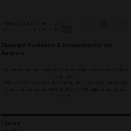
Artikel: 1 bis 1 |
Artikel
16
32
« zurück
|
1
|
nächste
von 1
pro Seite:
64
Alle
»
Slazenger Rucksäcke & Schultertaschen mit
Aufdruck
Sie können den gewünschten Werbeartikel in unserem Online-Shop
nicht finden?
Schicken Sie uns einfach Ihre Anfrage über unser
Kontaktformular
oder rufen Sie uns an: 0611 94 585 274. Wir helfen Ihnen gerne
weiter.
Über uns
Kontakt