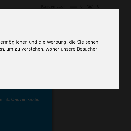
0
0
Kunden Login
en,
 ermöglichen und die Werbung, die Sie sehen,
Preis
en, um zu verstehen, woher unsere Besucher
geben.
emittel-Experten
r info@advertika.de.