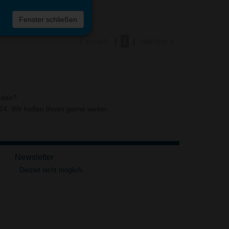
Fenster schließen
« zurück
|
1
|
nächste »
nden?
4. Wir helfen Ihnen gerne weiter.
Newsletter
Derzeit nicht möglich.