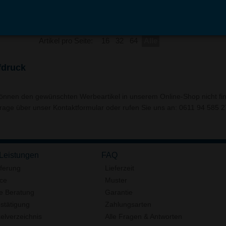
Artikel pro Seite:
16
32
64
Alle
fdruck
können den gewünschten Werbeartikel in unserem Online-Shop nicht fi
frage über unser
Kontaktformular
oder rufen Sie uns an: 0611 94 585 27
 Leistungen
FAQ
eferung
Lieferzeit
ice
Muster
e Beratung
Garantie
stätigung
Zahlungsarten
elverzeichnis
Alle Fragen & Antworten