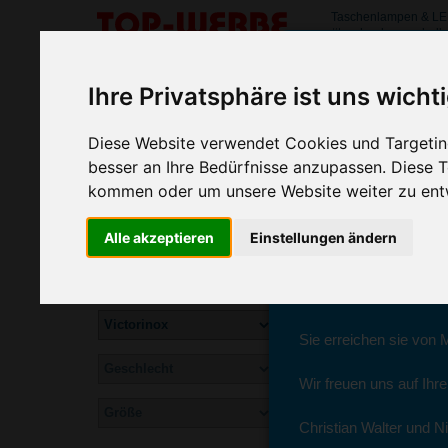
Taschenlampen & LE
#taschenlampenledb
Liebe Wer
SORTIMENT
Ihre Privatsphäre ist uns wicht
>
>
Startseite
Werkzeuge & Lampen
Taschenlampen & LED
Diese Website verwendet Cookies und Targeting
Victorinox Taschenlampen & LED be
wir sind wieder f
besser an Ihre Bedürfnisse anzupassen. Diese
Mag-Lite Mini AA | Victorinox
kommen oder um unsere Website weiter zu ent
Taschenmesser
Seit dem 11. Januar 2
Alle akzeptieren
Einstellungen ändern
Ab sofort können Sie s
Christian Walter und N
Sie erreichen sie von 
Wir freuen uns auf Ihr
Inkl. Aufdruck
Christian Walter und Ni