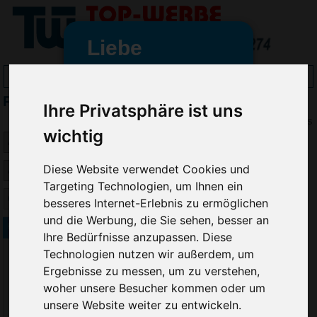
Liebe
Werbeartikelfreunde
PENKO Kugelschreiber bedrucken
und -
Ihre Privatsphäre ist uns
wir sind wieder für Sie da
Preis
wichtig
freundinnen,
Seit dem 11. Januar 2022 haben
Diese Website verwendet Cookies und
wir unsere aktiven Geschäfte an
Targeting Technologien, um Ihnen ein
die Firma Advertika übergeben.
besseres Internet-Erlebnis zu ermöglichen
und die Werbung, die Sie sehen, besser an
Ab sofort können Sie sich bei
Kugelschreiber LIPSI Soft BP
Ihre Bedürfnisse anzupassen. Diese
Anfragen und Bestellungen
Technologien nutzen wir außerdem, um
vertrauensvoll an Ihre neuen
Ergebnisse zu messen, um zu verstehen,
Werbemittel-Experten Christian
woher unsere Besucher kommen oder um
Walter und Nico Vieira wenden.
unsere Website weiter zu entwickeln.