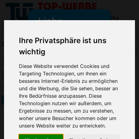
Liebe
Werbeartikelfreunde
Ihre Privatsphäre ist uns
ZOGI Smartphone Zubehör bedrucken
und -
wichtig
wir sind wieder für Sie da
Preis
freundinnen,
Diese Website verwendet Cookies und
Seit dem 11. Januar 2022 haben
Targeting Technologien, um Ihnen ein
wir unsere aktiven Geschäfte an
besseres Internet-Erlebnis zu ermöglichen
die Firma Advertika übergeben.
und die Werbung, die Sie sehen, besser an
Ihre Bedürfnisse anzupassen. Diese
Ab sofort können Sie sich bei
Smartphone Halterung für Lüftungsgitter
Technologien nutzen wir außerdem, um
Anfragen und Bestellungen
Ergebnisse zu messen, um zu verstehen,
vertrauensvoll an Ihre neuen
woher unsere Besucher kommen oder um
Werbemittel-Experten Christian
unsere Website weiter zu entwickeln.
Walter und Nico Vieira wenden.