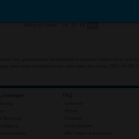
Artikel pro Seite:
16
32
64
Alle
können den gewünschten Werbeartikel in unserem Online-Shop nicht fi
frage über unser
Kontaktformular
oder rufen Sie uns an: 0611 94 585 27
 Leistungen
FAQ
eferung
Lieferzeit
ice
Muster
e Beratung
Garantie
stätigung
Zahlungsarten
elverzeichnis
Alle Fragen & Antworten