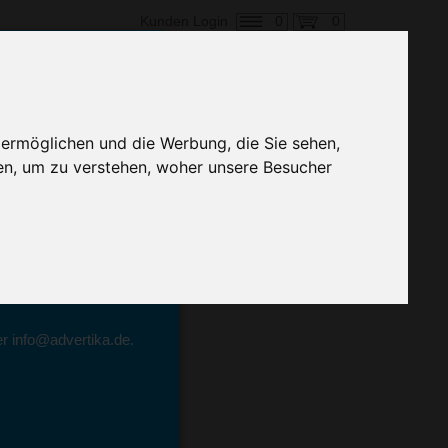
0
0
Kunden Login
en,
 ermöglichen und die Werbung, die Sie sehen,
Preis
en, um zu verstehen, woher unsere Besucher
geben.
emittel-Experten
r info@advertika.de.