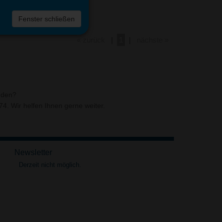
Fenster schließen
« zurück
|
1
|
nächste »
nden?
4. Wir helfen Ihnen gerne weiter.
Newsletter
Derzeit nicht möglich.