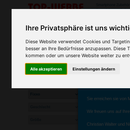
Smartphone Zubehör 
#smartphonezubehoe
Liebe Wer
SORTIMENT
Ihre Privatsphäre ist uns wicht
>
>
Startseite
Elektronik & Computer
Smartphone Zubehör
Diese Website verwendet Cookies und Targeting
Fixxo Smartphone Zubehör bedruck
wir sind wieder f
besser an Ihre Bedürfnisse anzupassen. Diese
fixxo KFZ-Smartphonehalter
kommen oder um unsere Website weiter zu ent
Seit dem 11. Januar 2
Alle akzeptieren
Einstellungen ändern
Ab sofort können Sie s
Christian Walter und N
Sie erreichen sie von 
Wir freuen uns auf Ihr
Inkl. Aufdruck
Christian Walter und Ni