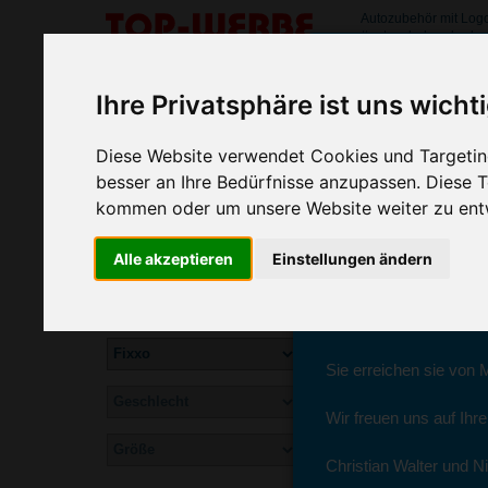
Autozubehör mit Log
#autozubehoerbedru
Liebe Wer
SORTIMENT
Ihre Privatsphäre ist uns wicht
>
>
>
Startseite
Auto & Reisen
Autozubehör
Fixxo
Diese Website verwendet Cookies und Targeting
Fixxo Autozubehör bedrucken
wir sind wieder f
besser an Ihre Bedürfnisse anzupassen. Diese
fixxo KFZ-Smartphonehalter
kommen oder um unsere Website weiter zu ent
Seit dem 11. Januar 2
Alle akzeptieren
Einstellungen ändern
Ab sofort können Sie s
Christian Walter und N
Sie erreichen sie von 
Wir freuen uns auf Ihr
Inkl. Aufdruck
Christian Walter und Ni