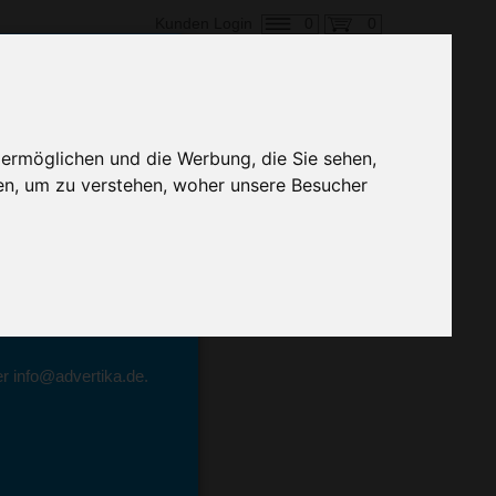
0
0
Kunden Login
en,
 ermöglichen und die Werbung, die Sie sehen,
Preis
en, um zu verstehen, woher unsere Besucher
geben.
emittel-Experten
r info@advertika.de.