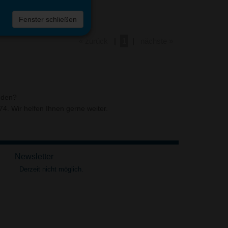
Fenster schließen
« zurück
|
1
|
nächste »
nden?
4. Wir helfen Ihnen gerne weiter.
Newsletter
Derzeit nicht möglich.