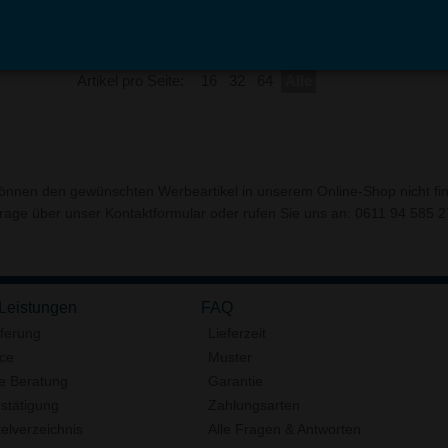
Artikel pro Seite:
16
32
64
Alle
können den gewünschten Werbeartikel in unserem Online-Shop nicht fi
frage über unser
Kontaktformular
oder rufen Sie uns an: 0611 94 585 27
 Leistungen
FAQ
eferung
Lieferzeit
ice
Muster
e Beratung
Garantie
stätigung
Zahlungsarten
elverzeichnis
Alle Fragen & Antworten