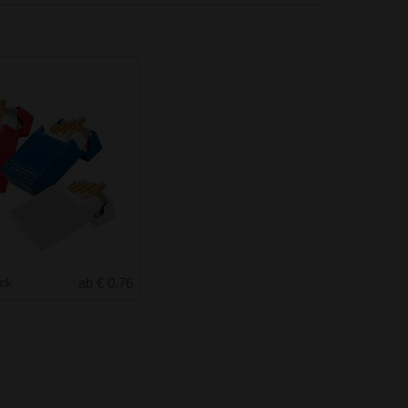
x
uck
ab € 0.76