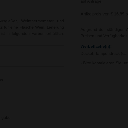
auf Anfrage.
Artikelpreis von € 16,89 
Ausgießer, Weinthermometer und
tz für eine Flasche Wein. Lieferung
Aufgrund der ständigen A
t in folgenden Farben erhältlich:
Preisen und Verfügbarkei
Werbefläche(n):
Deckel, Tampondruck (ca.
- Bitte kontaktieren Sie u
ux
igabe.