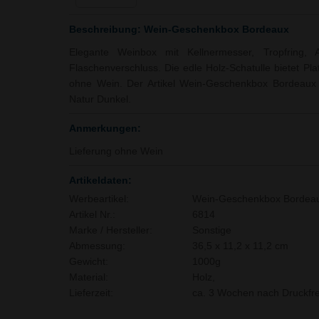
Beschreibung: Wein-Geschenkbox Bordeaux
Elegante Weinbox mit Kellnermesser, Tropfring, 
Flaschenverschluss. Die edle Holz-Schatulle bietet Pla
ohne Wein. Der Artikel Wein-Geschenkbox Bordeaux is
Natur Dunkel.
Anmerkungen:
Lieferung ohne Wein
Artikeldaten:
Werbeartikel:
Wein-Geschenkbox Bordea
Artikel Nr.:
6814
Marke / Hersteller:
Sonstige
Abmessung:
36,5 x 11,2 x 11,2 cm
Gewicht:
1000g
Material:
Holz,
Lieferzeit:
ca. 3 Wochen nach Druckfre