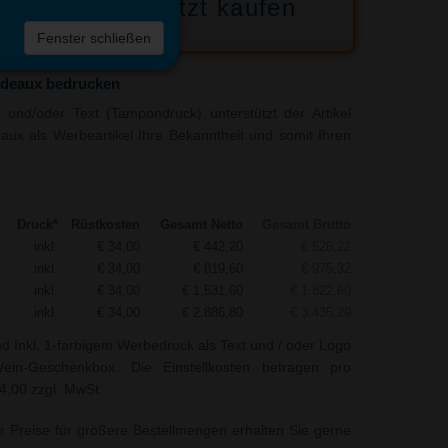
Jetzt kaufen
 die
Fenster schließen
liste
deaux bedrucken
und/oder Text (Tampondruck) unterstützt der Artikel
x als Werbeartikel Ihre Bekanntheit und somit Ihren
Druck*
Rüstkosten
Gesamt Netto
Gesamt Brutto
inkl.
€ 34,00
€ 442,20
€ 526,22
inkl.
€ 34,00
€ 819,60
€ 975,32
inkl.
€ 34,00
€ 1.531,60
€ 1.822,60
inkl.
€ 34,00
€ 2.886,80
€ 3.435,29
nd Inkl. 1-farbigem Werbedruck als Text und / oder Logo
in-Geschenkbox. Die Einstellkosten betragen pro
34,00 zzgl. MwSt.
r Preise für größere Bestellmengen erhalten Sie gerne