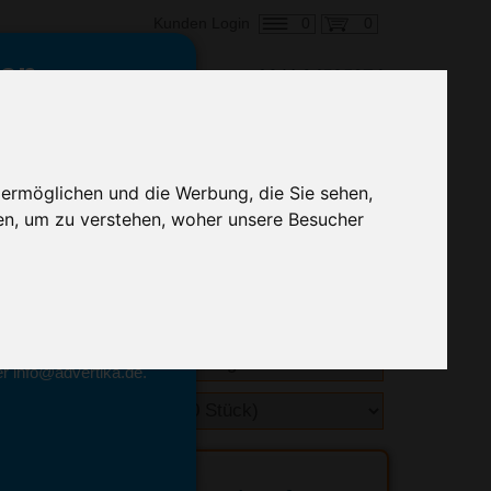
0
0
Kunden Login
en,
€ 16,89
ringung ab:
 ermöglichen und die Werbung, die Sie sehen,
alle Preise zzgl. MwSt.
en, um zu verstehen, woher unsere Besucher
hnelle Preiskalkulation
geben.
emittel-Experten
r info@advertika.de.
ebot