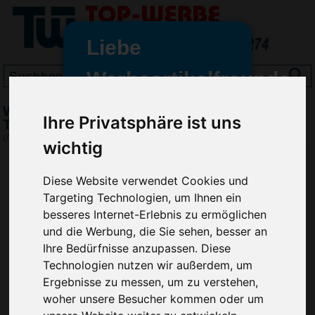
Liebe
Werbeartikelfreunde
und -
Wasser Still 330 ml / PET Flasche,
wir sind wieder für Sie da
Ihre Privatsphäre ist uns
Transparent
freundinnen,
(Art.-Nr.:
SI2278-200
)
wichtig
Seit dem 11. Januar 2022 haben
wir unsere aktiven Geschäfte an
Diese Website verwendet Cookies und
die Firma Advertika übergeben.
Targeting Technologien, um Ihnen ein
besseres Internet-Erlebnis zu ermöglichen
Ab sofort können Sie sich bei
und die Werbung, die Sie sehen, besser an
Anfragen und Bestellungen
Ihre Bedürfnisse anzupassen. Diese
vertrauensvoll an Ihre neuen
Technologien nutzen wir außerdem, um
Werbemittel-Experten Christian
Ergebnisse zu messen, um zu verstehen,
Walter und Nico Vieira wenden.
woher unsere Besucher kommen oder um