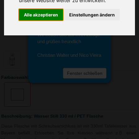
unsere Website weiter zu entwickeln.
Sie erreichen sie von Montag bis
Freitag zwischen 8 und 18 Uhr
unter 0611 94 585 2749 oder
Alle akzeptieren
Einstellungen ändern
info@advertika.de.
Wir freuen uns auf Ihre Anfrage
und grüßen freundlich
Christian Walter und Nico Vieira
Fenster schließen
Farbauswahl: Wasser Still 330 ml / PET Flasche
Beschreibung: Wasser Still 330 ml / PET Flasche
Diese Flasche mit Schraubverschluss ist mit 330ml Tafelwasser aus
Bayern befüllt. Erfrischen Sie Ihre Kunden während z.B. einer