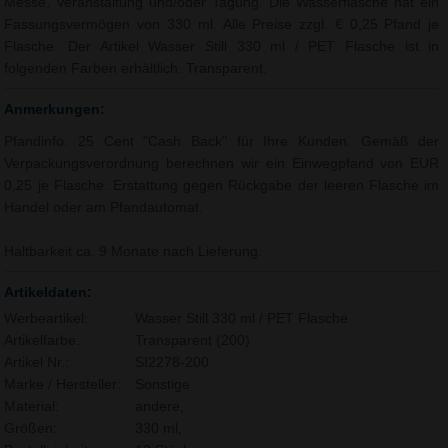
Messe, Veranstaltung und/oder Tagung. Die Wasserflasche hat ein
Fassungsvermögen von 330 ml. Alle Preise zzgl. € 0,25 Pfand je
Flasche. Der Artikel Wasser Still 330 ml / PET Flasche ist in
folgenden Farben erhältlich: Transparent.
Anmerkungen:
Pfandinfo: 25 Cent "Cash Back" für Ihre Kunden. Gemäß der
Verpackungsverordnung berechnen wir ein Einwegpfand von EUR
0,25 je Flasche. Erstattung gegen Rückgabe der leeren Flasche im
Handel oder am Pfandautomat.
Haltbarkeit ca. 9 Monate nach Lieferung.
Artikeldaten:
Werbeartikel:
Wasser Still 330 ml / PET Flasche
Artikelfarbe:
Transparent (200)
Artikel Nr.:
SI2278-200
Marke / Hersteller:
Sonstige
Material:
andere,
Größen:
330 ml,