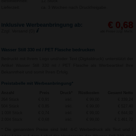
Bestelleinheit:
12 Stück
Lieferzeit:
ca. 3 Wochen nach Druckfreigabe.
€ 0,68
Inklusive Werbeanbringung ab:
Zzgl. Versand (D)
alle Preise zzgl. MwSt.
Wasser Still 330 ml / PET Flasche bedrucken
Bedruckt mit Ihrem Logo und/oder Text (Digitaldruck) unterstützt der
Artikel Wasser Still 330 ml / PET Flasche als Werbeartikel Ihre
Bekanntheit und somit Ihren Erfolg.
Preistabelle mit Werbeanbringung*
Anzahl
Preis
Druck*
Rüstkosten
Gesamt Netto
264 Stück
€ 0,91
inkl.
€ 99,00
€ 339,24
504 Stück
€ 0,85
inkl.
€ 99,00
€ 527,40
1.008 Stück
€ 0,74
inkl.
€ 99,00
€ 844,92
2.004 Stück
€ 0,68
inkl.
€ 99,00
€ 1.461,72
* Die genannten Preise sind Inkl. 4-C Werbedruck als Text und /