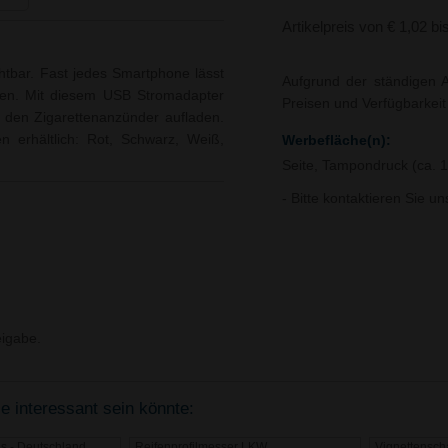
Artikelpreis von € 1,02 bi
htbar. Fast jedes Smartphone lässt
Aufgrund der ständigen A
den. Mit diesem USB Stromadapter
Preisen und Verfügbarkei
 den Zigarettenanzünder aufladen.
n erhältlich: Rot, Schwarz, Weiß,
Werbefläche(n):
Seite, Tampondruck (ca. 
- Bitte kontaktieren Sie u
igabe.
e interessant sein könnte:
ns - Deutschland
Reifenprofilmesser LKW
Vignettensch