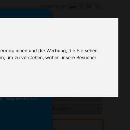
0
0
Kunden Login
en,
€ 1,02
ringung ab:
 ermöglichen und die Werbung, die Sie sehen,
alle Preise zzgl. MwSt.
en, um zu verstehen, woher unsere Besucher
hnelle Preiskalkulation
geben.
emittel-Experten
r info@advertika.de.
ebot