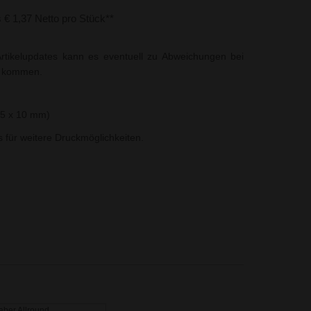
s € 1,37 Netto pro Stück**
rtikelupdates kann es eventuell zu Abweichungen bei
t kommen.
15 x 10 mm)
ns für weitere Druckmöglichkeiten.
aber Allround