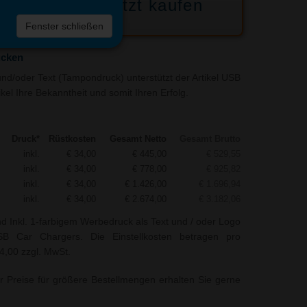
Jetzt kaufen
 die
Fenster schließen
liste
ucken
nd/oder Text (Tampondruck) unterstützt der Artikel USB
el Ihre Bekanntheit und somit Ihren Erfolg.
Druck*
Rüstkosten
Gesamt Netto
Gesamt Brutto
inkl.
€ 34,00
€ 445,00
€ 529,55
inkl.
€ 34,00
€ 778,00
€ 925,82
inkl.
€ 34,00
€ 1.426,00
€ 1.696,94
inkl.
€ 34,00
€ 2.674,00
€ 3.182,06
nd Inkl. 1-farbigem Werbedruck als Text und / oder Logo
B Car Chargers. Die Einstellkosten betragen pro
34,00 zzgl. MwSt.
r Preise für größere Bestellmengen erhalten Sie gerne