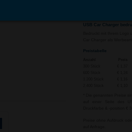
In den
Auf
Warenkorb
Merk
USB Car Charger bedr
Bedruckt mit Ihrem Logo u
Car Charger als Werbeartik
Preistabelle
Anzahl
Preis
300 Stück
€ 1,37
600 Stück
€ 1,24
1.200 Stück
€ 1,16
2.400 Stück
€ 1,10
* Die genannten Preise si
auf einer Seite des US
Druckfarbe & -position € 
Preise ohne Aufdruck ode
auf Anfrage.