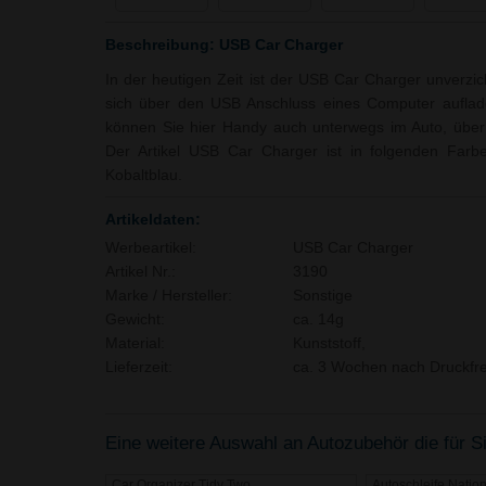
Beschreibung: USB Car Charger
In der heutigen Zeit ist der USB Car Charger unverzic
sich über den USB Anschluss eines Computer aufla
können Sie hier Handy auch unterwegs im Auto, über
Der Artikel USB Car Charger ist in folgenden Farbe
Kobaltblau.
Artikeldaten:
Werbeartikel:
USB Car Charger
Artikel Nr.:
3190
Marke / Hersteller:
Sonstige
Gewicht:
ca. 14g
Material:
Kunststoff,
Lieferzeit:
ca. 3 Wochen nach Druckfre
Eine weitere Auswahl an Autozubehör die für Si
Car Organizer Tidy Two
Autoschleife Natio