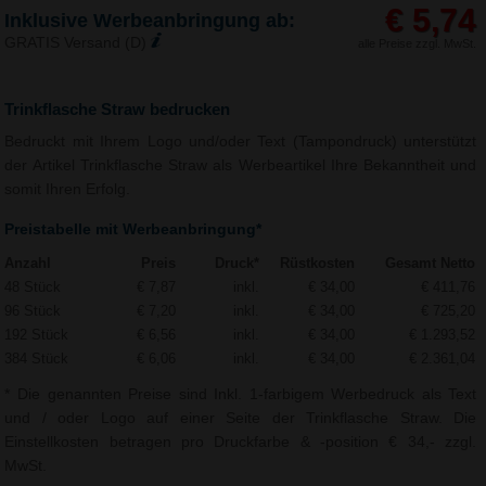
€ 5,74
Inklusive Werbeanbringung ab:
GRATIS Versand (D)
alle Preise zzgl. MwSt.
Trinkflasche Straw bedrucken
Bedruckt mit Ihrem Logo und/oder Text (Tampondruck) unterstützt
der Artikel Trinkflasche Straw als Werbeartikel Ihre Bekanntheit und
somit Ihren Erfolg.
Preistabelle mit Werbeanbringung*
Anzahl
Preis
Druck*
Rüstkosten
Gesamt Netto
48 Stück
€ 7,87
inkl.
€ 34,00
€ 411,76
96 Stück
€ 7,20
inkl.
€ 34,00
€ 725,20
192 Stück
€ 6,56
inkl.
€ 34,00
€ 1.293,52
384 Stück
€ 6,06
inkl.
€ 34,00
€ 2.361,04
* Die genannten Preise sind Inkl. 1-farbigem Werbedruck als Text
und / oder Logo auf einer Seite der Trinkflasche Straw. Die
Einstellkosten betragen pro Druckfarbe & -position € 34,- zzgl.
MwSt.