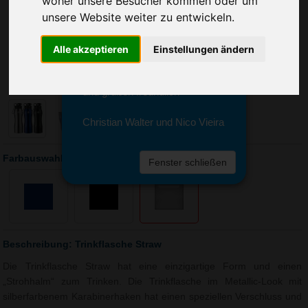
woher unsere Besucher kommen oder um
Sie erreichen sie von Montag bis
unsere Website weiter zu entwickeln.
Freitag zwischen 8 und 18 Uhr
unter 0611 94 585 2749 oder
info@advertika.de.
Alle akzeptieren
Einstellungen ändern
Wir freuen uns auf Ihre Anfrage
und grüßen freundlich
Christian Walter und Nico Vieira
Farbauswahl: Trinkflasche Straw
Fenster schließen
Beschreibung: Trinkflasche Straw
Die Trinkflasche Straw hat eine einzigartige Form und einen
„Strohhalm“ zum Trinken. Die Trinkflasche im Metallic-Look mit
silberfarbenem Karabinerhaken hat einen speziellen Verschluss und