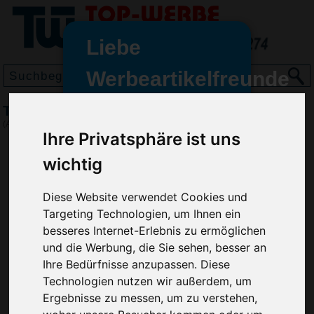
Liebe
Werbeartikelfreunde
und -
Trinkflasche Straw, Silber
wir sind wieder für Sie da
(Art.-Nr.:
VH2759-032
)
Ihre Privatsphäre ist uns
freundinnen,
wichtig
Seit dem 11. Januar 2022 haben
wir unsere aktiven Geschäfte an
die Firma Advertika übergeben.
Diese Website verwendet Cookies und
Targeting Technologien, um Ihnen ein
Ab sofort können Sie sich bei
besseres Internet-Erlebnis zu ermöglichen
Anfragen und Bestellungen
und die Werbung, die Sie sehen, besser an
vertrauensvoll an Ihre neuen
Ihre Bedürfnisse anzupassen. Diese
Werbemittel-Experten Christian
Technologien nutzen wir außerdem, um
Walter und Nico Vieira wenden.
Ergebnisse zu messen, um zu verstehen,