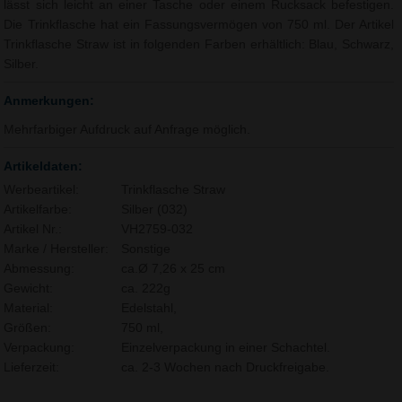
lässt sich leicht an einer Tasche oder einem Rucksack befestigen.
Die Trinkflasche hat ein Fassungsvermögen von 750 ml. Der Artikel
Trinkflasche Straw ist in folgenden Farben erhältlich: Blau, Schwarz,
Silber.
Anmerkungen:
Mehrfarbiger Aufdruck auf Anfrage möglich.
Artikeldaten:
Werbeartikel:
Trinkflasche Straw
Artikelfarbe:
Silber (032)
Artikel Nr.:
VH2759-032
Marke / Hersteller:
Sonstige
Abmessung:
ca.Ø 7,26 x 25 cm
Gewicht:
ca. 222g
Material:
Edelstahl,
Größen:
750 ml,
Verpackung:
Einzelverpackung in einer Schachtel.
Lieferzeit:
ca. 2-3 Wochen nach Druckfreigabe.