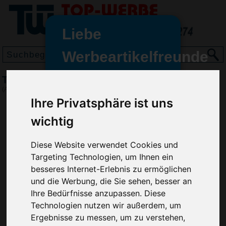
Liebe
Werbeartikelfreunde
und -
Trinkbecher Party 0,3 l, Frosted Weiß
wir sind wieder für Sie da
(Art.-Nr.:
EL3658-202
)
freundinnen,
Ihre Privatsphäre ist uns
Seit dem 11. Januar 2022 haben
wichtig
wir unsere aktiven Geschäfte an
die Firma Advertika übergeben.
Diese Website verwendet Cookies und
Targeting Technologien, um Ihnen ein
Ab sofort können Sie sich bei
besseres Internet-Erlebnis zu ermöglichen
Anfragen und Bestellungen
und die Werbung, die Sie sehen, besser an
vertrauensvoll an Ihre neuen
Ihre Bedürfnisse anzupassen. Diese
Werbemittel-Experten Christian
Technologien nutzen wir außerdem, um
Walter und Nico Vieira wenden.
Ergebnisse zu messen, um zu verstehen,