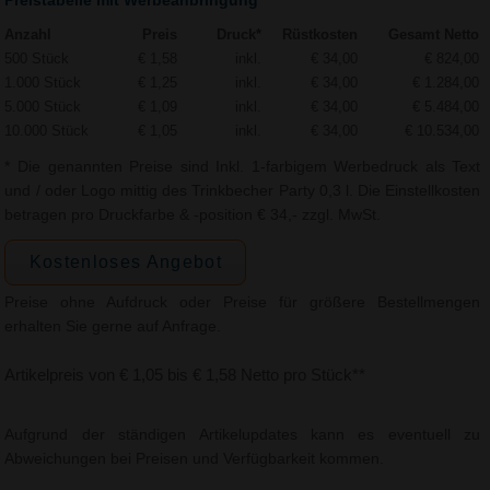
Preistabelle mit Werbeanbringung*
Anzahl
Preis
Druck*
Rüstkosten
Gesamt Netto
500 Stück
€ 1,58
inkl.
€ 34,00
€ 824,00
1.000 Stück
€ 1,25
inkl.
€ 34,00
€ 1.284,00
5.000 Stück
€ 1,09
inkl.
€ 34,00
€ 5.484,00
10.000 Stück
€ 1,05
inkl.
€ 34,00
€ 10.534,00
* Die genannten Preise sind Inkl. 1-farbigem Werbedruck als Text
und / oder Logo mittig des Trinkbecher Party 0,3 l. Die Einstellkosten
betragen pro Druckfarbe & -position € 34,- zzgl. MwSt.
Kostenloses Angebot
Preise ohne Aufdruck oder Preise für größere Bestellmengen
erhalten Sie gerne auf Anfrage.
Artikelpreis von € 1,05 bis € 1,58 Netto pro Stück**
Aufgrund der ständigen Artikelupdates kann es eventuell zu
Abweichungen bei Preisen und Verfügbarkeit kommen.