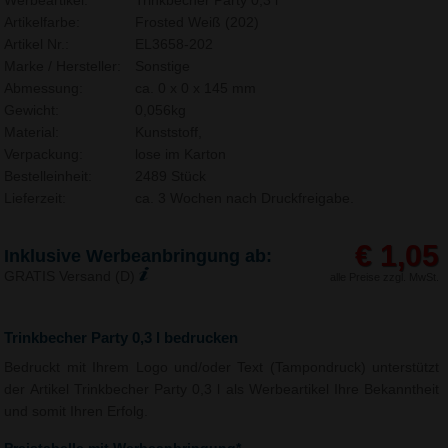
Werbeartikel:
Trinkbecher Party 0,3 l
Artikelfarbe:
Frosted Weiß (202)
Artikel Nr.:
EL3658-202
Marke / Hersteller:
Sonstige
Abmessung:
ca. 0 x 0 x 145 mm
Gewicht:
0,056kg
Material:
Kunststoff,
Verpackung:
lose im Karton
Bestelleinheit:
2489 Stück
Lieferzeit:
ca. 3 Wochen nach Druckfreigabe.
€ 1,05
Inklusive Werbeanbringung ab:
GRATIS Versand (D)
alle Preise zzgl. MwSt.
Trinkbecher Party 0,3 l bedrucken
Bedruckt mit Ihrem Logo und/oder Text (Tampondruck) unterstützt
der Artikel Trinkbecher Party 0,3 l als Werbeartikel Ihre Bekanntheit
und somit Ihren Erfolg.