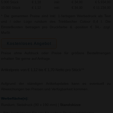
5.000 Stück
€ 1,18
inkl.
€ 34,00
€ 5.934,00
10.000 Stück
€ 1,12
inkl.
€ 34,00
€ 11.234,00
* Die genannten Preise sind Inkl. 1-farbigem Werbedruck als Text
und / oder Logo rundum des Trinkbecher Colour 0,4 l. Die
Einstellkosten betragen pro Druckfarbe & -position € 34,- zzgl.
MwSt.
Kostenloses Angebot
Preise ohne Aufdruck oder Preise für größere Bestellmengen
erhalten Sie gerne auf Anfrage.
Artikelpreis von € 1,12 bis € 1,70 Netto pro Stück**
Aufgrund der ständigen Artikelupdates kann es eventuell zu
Abweichungen bei Preisen und Verfügbarkeit kommen.
Werbefläche(n):
Rundum, Siebdruck (90 x 190 mm)
|
Standskizze