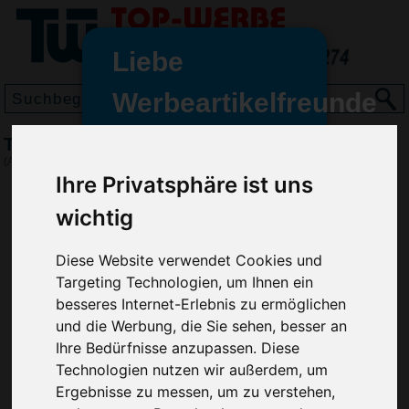
Liebe
Werbeartikelfreunde
und -
Trinkbecher Colour 0,4 l, Schwarz
wir sind wieder für Sie da
(Art.-Nr.:
EL3711-001
)
freundinnen,
Ihre Privatsphäre ist uns
Seit dem 11. Januar 2022 haben
wichtig
wir unsere aktiven Geschäfte an
die Firma Advertika übergeben.
Diese Website verwendet Cookies und
Targeting Technologien, um Ihnen ein
Ab sofort können Sie sich bei
besseres Internet-Erlebnis zu ermöglichen
Anfragen und Bestellungen
und die Werbung, die Sie sehen, besser an
vertrauensvoll an Ihre neuen
Ihre Bedürfnisse anzupassen. Diese
Werbemittel-Experten Christian
Technologien nutzen wir außerdem, um
Walter und Nico Vieira wenden.
Ergebnisse zu messen, um zu verstehen,