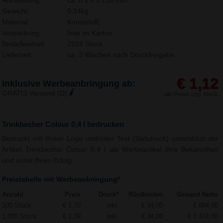
Abmessung:
ca. 0 x 0 x 136 mm
Gewicht:
0,04kg
Material:
Kunststoff,
Verpackung:
lose im Karton
Bestelleinheit:
2924 Stück
Lieferzeit:
ca. 3 Wochen nach Druckfreigabe.
€ 1,12
Inklusive Werbeanbringung ab:
GRATIS Versand (D)
alle Preise zzgl. MwSt.
Trinkbecher Colour 0,4 l bedrucken
Bedruckt mit Ihrem Logo und/oder Text (Siebdruck) unterstützt der
Artikel Trinkbecher Colour 0,4 l als Werbeartikel Ihre Bekanntheit
und somit Ihren Erfolg.
Preistabelle mit Werbeanbringung*
Anzahl
Preis
Druck*
Rüstkosten
Gesamt Netto
500 Stück
€ 1,70
inkl.
€ 34,00
€ 884,00
1.000 Stück
€ 1,39
inkl.
€ 34,00
€ 1.424,00