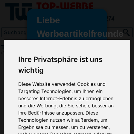
Liebe
Werbeartikelfreunde
und -
Trillerpfeife Sport mit Kordel, Silber
wir sind wieder für Sie da
(Art.-Nr.:
EL3403-032
)
Ihre Privatsphäre ist uns
freundinnen,
wichtig
Seit dem 11. Januar 2022 haben
wir unsere aktiven Geschäfte an
die Firma Advertika übergeben.
Diese Website verwendet Cookies und
Targeting Technologien, um Ihnen ein
Ab sofort können Sie sich bei
besseres Internet-Erlebnis zu ermöglichen
Anfragen und Bestellungen
und die Werbung, die Sie sehen, besser an
vertrauensvoll an Ihre neuen
Ihre Bedürfnisse anzupassen. Diese
Werbemittel-Experten Christian
Technologien nutzen wir außerdem, um
Walter und Nico Vieira wenden.
Ergebnisse zu messen, um zu verstehen,