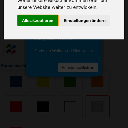
woher unsere Besucher kommen oder um
Sie erreichen sie von Montag bis
unsere Website weiter zu entwickeln.
Freitag zwischen 8 und 18 Uhr
unter 0611 94 585 2749 oder
info@advertika.de.
Alle akzeptieren
Einstellungen ändern
Wir freuen uns auf Ihre Anfrage
und grüßen freundlich
Christian Walter und Nico Vieira
Farbauswahl: Trillerpfeife Sport mit Kordel
Fenster schließen