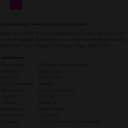
Beschreibung: Trillerpfeife Sport mit Kordel
Klein, aber schrill. In vielen verschiedenen Farben, mit Kordel. Der
Artikel Trillerpfeife Sport mit Kordel ist in folgenden Farben erhältlich:
Blau, Gelb, Grün, Orange, Rot, Schwarz, Weiß, Silber, Pink.
Artikeldaten:
Werbeartikel:
Trillerpfeife Sport mit Kordel
Artikelfarbe:
Silber (032)
Artikel Nr.:
EL3403-032
Marke / Hersteller:
Sonstige
Abmessung:
ca. 57 x 20 x 25 mm
Gewicht:
0,007kg
Material:
Kunststoff,
Verpackung:
lose im Karton
Bestelleinheit:
1174 Stück
Lieferzeit:
ca. 3 Wochen nach Druckfreigabe.