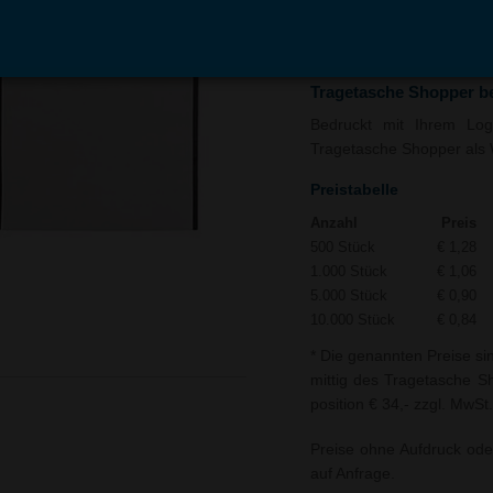
In den
Auf
Warenkorb
Merk
Tragetasche Shopper b
Bedruckt mit Ihrem Logo
Tragetasche Shopper als W
Preistabelle
Anzahl
Preis
500 Stück
€ 1,28
1.000 Stück
€ 1,06
5.000 Stück
€ 0,90
10.000 Stück
€ 0,84
* Die genannten Preise si
mittig des Tragetasche Sh
position € 34,- zzgl. MwSt.
Preise ohne Aufdruck ode
auf Anfrage.