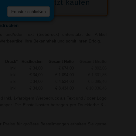
Jetzt kaufen
 die
Fenster schließen
liste
edrucken
 und/oder Text (Siebdruck) unterstützt der Artikel
erbeartikel Ihre Bekanntheit und somit Ihren Erfolg.
Druck*
Rüstkosten
Gesamt Netto
Gesamt Brutto
inkl.
€ 34,00
€ 674,00
€ 802,06
inkl.
€ 34,00
€ 1.094,00
€ 1.301,86
inkl.
€ 34,00
€ 4.534,00
€ 5.395,46
inkl.
€ 34,00
€ 8.434,00
€ 10.036,46
nd Inkl. 1-farbigem Werbedruck als Text und / oder Logo
opper. Die Einstellkosten betragen pro Druckfarbe & -
r Preise für größere Bestellmengen erhalten Sie gerne