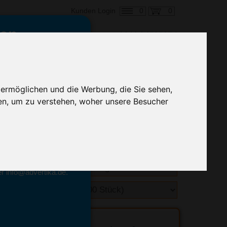
0
0
Kunden Login
en,
€ 0,84
ringung ab:
 ermöglichen und die Werbung, die Sie sehen,
alle Preise zzgl. MwSt.
en, um zu verstehen, woher unsere Besucher
hnelle Preiskalkulation
geben.
emittel-Experten
r info@advertika.de.
ebot