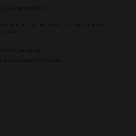
s € 1,28 Netto pro Stück**
rtikelupdates kann es eventuell zu Abweichungen bei
t kommen.
250 mm)
|
Standskizze
ns für weitere Druckmöglichkeiten.