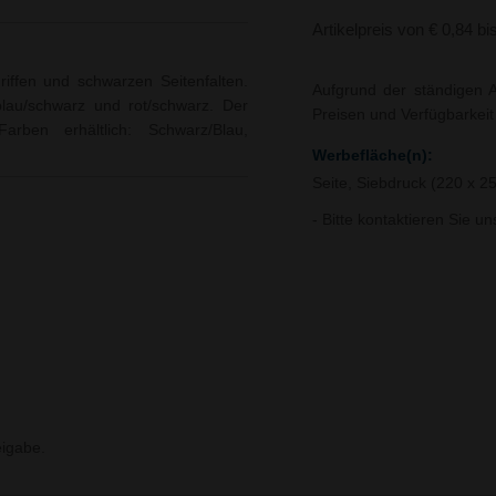
Artikelpreis von € 0,84 bi
iffen und schwarzen Seitenfalten.
Aufgrund der ständigen A
blau/schwarz und rot/schwarz. Der
Preisen und Verfügbarkei
rben erhältlich: Schwarz/Blau,
Werbefläche(n):
Seite, Siebdruck (220 x 
- Bitte kontaktieren Sie u
igabe.