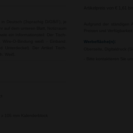
Artikelpreis von € 1,61 bi
in Deutsch (3sprachig D/GB/F), je
Aufgrund der ständigen A
hr auf dem unteren Blatt, Notizraum
Preisen und Verfügbarkei
ie ein Informationsteil. Der Tisch-
: Wire-O-Bindung weiß - Einband:
Werbefläche(n):
d Unterdeckel). Der Artikel Tisch-
Oberseite, Digitaldruck (
ch: Weiß.
- Bitte kontaktieren Sie u
ct
 x 105 mm Kalenderblock