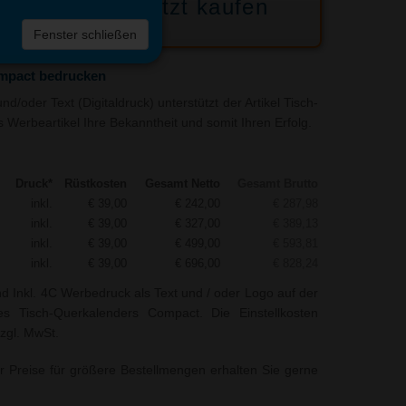
Jetzt kaufen
 die
Fenster schließen
liste
mpact bedrucken
d/oder Text (Digitaldruck) unterstützt der Artikel Tisch-
Werbeartikel Ihre Bekanntheit und somit Ihren Erfolg.
Druck*
Rüstkosten
Gesamt Netto
Gesamt Brutto
inkl.
€ 39,00
€ 242,00
€ 287,98
inkl.
€ 39,00
€ 327,00
€ 389,13
inkl.
€ 39,00
€ 499,00
€ 593,81
inkl.
€ 39,00
€ 696,00
€ 828,24
nd Inkl. 4C Werbedruck als Text und / oder Logo auf der
s Tisch-Querkalenders Compact. Die Einstellkosten
zzgl. MwSt.
r Preise für größere Bestellmengen erhalten Sie gerne