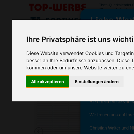
Tisch-Querkalender 
#tischquerkalenderc
Liebe Wer
SORTIMENT
>
>
>
Startseite
Kalender
Tischkalender
Tisch-Querkalend
Ihre Privatsphäre ist uns wicht
Tisch-Querkalender Compact
wir sind wieder f
(Art.-Nr.:
GN2374
)
Diese Website verwendet Cookies und Targeting
besser an Ihre Bedürfnisse anzupassen. Diese
kommen oder um unsere Website weiter zu ent
Seit dem 11. Januar 2
Alle akzeptieren
Einstellungen ändern
Ab sofort können Sie s
Christian Walter und N
Sie erreichen sie von 
Wir freuen uns auf Ihr
Christian Walter und Ni