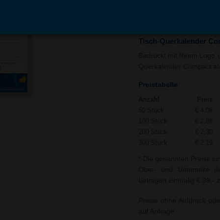
In den
Auf
Warenkorb
Merk
Tisch-Querkalender Co
Bedruckt mit Ihrem Logo un
Querkalender Compact als 
Preistabelle
Anzahl
Preis
50 Stück
€ 4,06
100 Stück
€ 2,88
200 Stück
€ 2,30
300 Stück
€ 2,19
* Die genannten Preise si
Ober- und Unterseite de
betragen einmalig € 39,- 
Preise ohne Aufdruck ode
auf Anfrage.