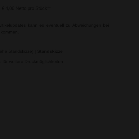
s € 4,06 Netto pro Stück**
rtikelupdates kann es eventuell zu Abweichungen bei
t kommen.
Siehe Standskizze)
|
Standskizze
ns für weitere Druckmöglichkeiten.