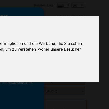
0
0
Kunden Login
en,
€ 1,61
ringung ab:
alle Preise zzgl. MwSt.
 ermöglichen und die Werbung, die Sie sehen,
en, um zu verstehen, woher unsere Besucher
hnelle Preiskalkulation
geben.
emittel-Experten
r info@advertika.de.
ebot