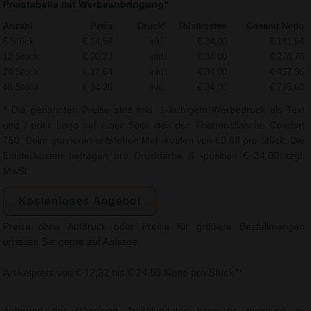
Preistabelle mit Werbeanbringung*
Anzahl
Preis
Druck*
Rüstkosten
Gesamt Netto
6 Stück
€ 24,59
inkl.
€ 34,00
€ 181,54
12 Stück
€ 20,23
inkl.
€ 34,00
€ 276,76
24 Stück
€ 17,64
inkl.
€ 34,00
€ 457,36
48 Stück
€ 14,20
inkl.
€ 34,00
€ 715,60
* Die genannten Preise sind Inkl. 1-farbigem Werbedruck als Text
und / oder Logo auf einer Seite des der Thermosflasche Comfort
750. Beim gravieren entstehen Mehrkosten von €0,68 pro Stück. Die
Einstellkosten betragen pro Druckfarbe & -position € 34,00 zzgl.
MwSt.
Kostenloses Angebot
Preise ohne Aufdruck oder Preise für größere Bestellmengen
erhalten Sie gerne auf Anfrage.
Artikelpreis von € 12,32 bis € 24,59 Netto pro Stück**
Aufgrund der ständigen Artikelupdates kann es eventuell zu