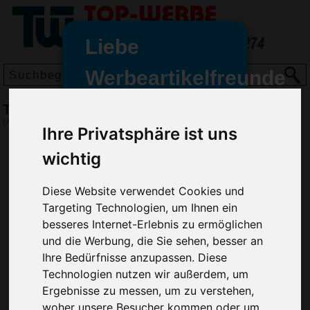
Liebe
Werbeartikelfreunde
und -
Thermosflasche Comfort 750
wir sind wieder für Sie da
(Art.-Nr.:
4659
)
Ihre Privatsphäre ist uns
freundinnen,
wichtig
Seit dem 11. Januar 2022 haben
wir unsere aktiven Geschäfte an
die Firma Advertika übergeben.
Diese Website verwendet Cookies und
Targeting Technologien, um Ihnen ein
Ab sofort können Sie sich bei
besseres Internet-Erlebnis zu ermöglichen
Anfragen und Bestellungen
und die Werbung, die Sie sehen, besser an
vertrauensvoll an Ihre neuen
Ihre Bedürfnisse anzupassen. Diese
Werbemittel-Experten Christian
Technologien nutzen wir außerdem, um
Walter und Nico Vieira wenden.
Ergebnisse zu messen, um zu verstehen,
woher unsere Besucher kommen oder um