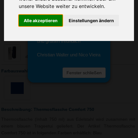
Sie erreichen sie von Montag bis
unsere Website weiter zu entwickeln.
Freitag zwischen 8 und 18 Uhr
unter 0611 94 585 2749 oder
Alle akzeptieren
Einstellungen ändern
info@advertika.de.
Wir freuen uns auf Ihre Anfrage
und grüßen freundlich
Christian Walter und Nico Vieira
Farbauswahl: Thermosflasche Comfort 750
Fenster schließen
Beschreibung: Thermosflasche Comfort 750
Thermosflasche (Inhalt 750 ml) aus Edelstahl wird zusammen mit
einem blauen Trageetui geliefert. Der Artikel Thermosflasche
Comfort 750 ist in folgenden Farben erhältlich: Blau.