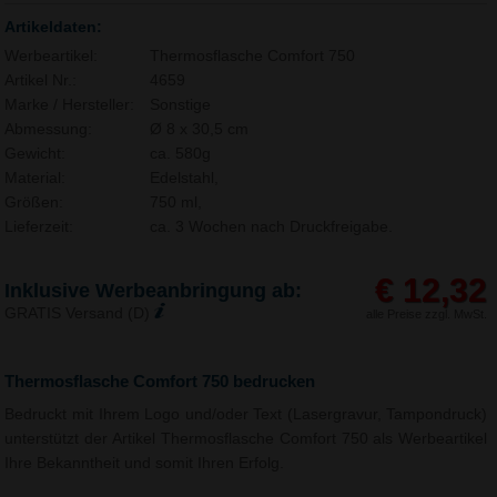
Artikeldaten:
Werbeartikel:
Thermosflasche Comfort 750
Artikel Nr.:
4659
Marke / Hersteller:
Sonstige
Abmessung:
Ø 8 x 30,5 cm
Gewicht:
ca. 580g
Material:
Edelstahl,
Größen:
750 ml,
Lieferzeit:
ca. 3 Wochen nach Druckfreigabe.
€ 12,32
Inklusive Werbeanbringung ab:
GRATIS Versand (D)
alle Preise zzgl. MwSt.
Thermosflasche Comfort 750 bedrucken
Bedruckt mit Ihrem Logo und/oder Text (Lasergravur, Tampondruck)
unterstützt der Artikel Thermosflasche Comfort 750 als Werbeartikel
Ihre Bekanntheit und somit Ihren Erfolg.