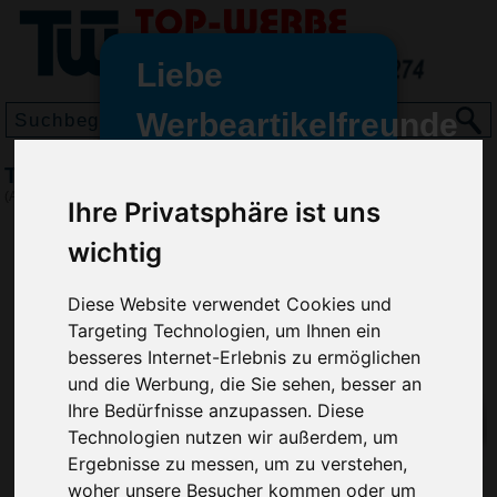
Liebe
Werbeartikelfreunde
und -
Textmarker Spritze
wir sind wieder für Sie da
(Art.-Nr.:
1060
)
Ihre Privatsphäre ist uns
freundinnen,
wichtig
Seit dem 11. Januar 2022 haben
wir unsere aktiven Geschäfte an
Diese Website verwendet Cookies und
die Firma Advertika übergeben.
Targeting Technologien, um Ihnen ein
Ab sofort können Sie sich bei
besseres Internet-Erlebnis zu ermöglichen
Anfragen und Bestellungen
und die Werbung, die Sie sehen, besser an
vertrauensvoll an Ihre neuen
Ihre Bedürfnisse anzupassen. Diese
Werbemittel-Experten Christian
Technologien nutzen wir außerdem, um
Walter und Nico Vieira wenden.
Ergebnisse zu messen, um zu verstehen,
woher unsere Besucher kommen oder um