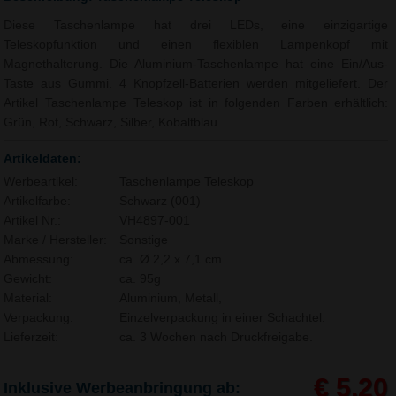
Diese Taschenlampe hat drei LEDs, eine einzigartige
Teleskopfunktion und einen flexiblen Lampenkopf mit
Magnethalterung. Die Aluminium-Taschenlampe hat eine Ein/Aus-
Taste aus Gummi. 4 Knopfzell-Batterien werden mitgeliefert. Der
Artikel Taschenlampe Teleskop ist in folgenden Farben erhältlich:
Grün, Rot, Schwarz, Silber, Kobaltblau.
Artikeldaten:
Werbeartikel:
Taschenlampe Teleskop
Artikelfarbe:
Schwarz (001)
Artikel Nr.:
VH4897-001
Marke / Hersteller:
Sonstige
Abmessung:
ca. Ø 2,2 x 7,1 cm
Gewicht:
ca. 95g
Material:
Aluminium, Metall,
Verpackung:
Einzelverpackung in einer Schachtel.
Lieferzeit:
ca. 3 Wochen nach Druckfreigabe.
€ 5,20
Inklusive Werbeanbringung ab: