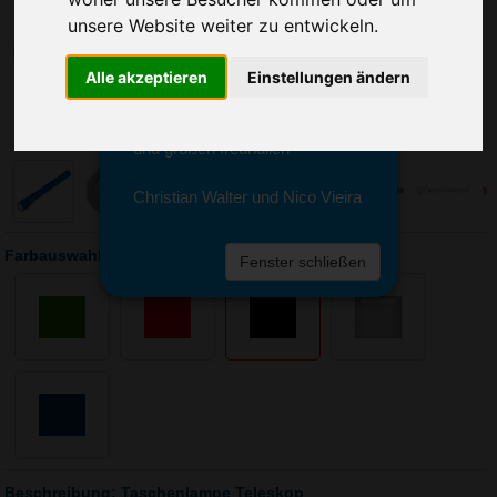
Sie erreichen sie von Montag bis
unsere Website weiter zu entwickeln.
Freitag zwischen 8 und 18 Uhr
unter 0611 94 585 2749 oder
info@advertika.de.
Alle akzeptieren
Einstellungen ändern
Wir freuen uns auf Ihre Anfrage
und grüßen freundlich
Christian Walter und Nico Vieira
Farbauswahl: Taschenlampe Teleskop
Fenster schließen
Beschreibung: Taschenlampe Teleskop