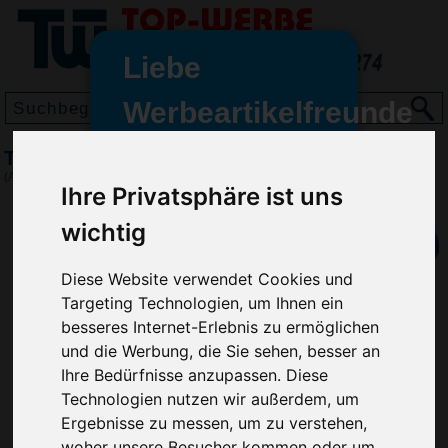
Liebe
Werbeartikelfreunde
und -
Taschenlampe Teleskop, Schwarz
wir sind wieder für Sie da
(Art.-Nr.:
VH4897-001
)
Ihre Privatsphäre ist uns
freundinnen,
wichtig
Seit dem 11. Januar 2022 haben
wir unsere aktiven Geschäfte an
die Firma Advertika übergeben.
Diese Website verwendet Cookies und
Targeting Technologien, um Ihnen ein
Ab sofort können Sie sich bei
besseres Internet-Erlebnis zu ermöglichen
Anfragen und Bestellungen
und die Werbung, die Sie sehen, besser an
vertrauensvoll an Ihre neuen
Ihre Bedürfnisse anzupassen. Diese
Werbemittel-Experten Christian
Technologien nutzen wir außerdem, um
Walter und Nico Vieira wenden.
Ergebnisse zu messen, um zu verstehen,
woher unsere Besucher kommen oder um