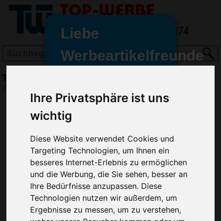
Liebe
Werbeartikelfreunde
und -
Taschenlampe Base
wir sind wieder für Sie da
(Art.-Nr.:
VH4894
)
Ihre Privatsphäre ist uns
freundinnen,
wichtig
Seit dem 11. Januar 2022 haben
wir unsere aktiven Geschäfte an
die Firma Advertika übergeben.
Diese Website verwendet Cookies und
Targeting Technologien, um Ihnen ein
Ab sofort können Sie sich bei
besseres Internet-Erlebnis zu ermöglichen
Anfragen und Bestellungen
und die Werbung, die Sie sehen, besser an
vertrauensvoll an Ihre neuen
Ihre Bedürfnisse anzupassen. Diese
Werbemittel-Experten Christian
Technologien nutzen wir außerdem, um
Walter und Nico Vieira wenden.
Ergebnisse zu messen, um zu verstehen,