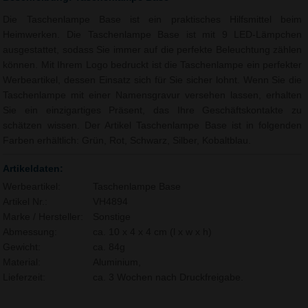
Die Taschenlampe Base ist ein praktisches Hilfsmittel beim
Heimwerken. Die Taschenlampe Base ist mit 9 LED-Lämpchen
ausgestattet, sodass Sie immer auf die perfekte Beleuchtung zählen
können. Mit Ihrem Logo bedruckt ist die Taschenlampe ein perfekter
Werbeartikel, dessen Einsatz sich für Sie sicher lohnt. Wenn Sie die
Taschenlampe mit einer Namensgravur versehen lassen, erhalten
Sie ein einzigartiges Präsent, das Ihre Geschäftskontakte zu
schätzen wissen. Der Artikel Taschenlampe Base ist in folgenden
Farben erhältlich: Grün, Rot, Schwarz, Silber, Kobaltblau.
Artikeldaten:
Werbeartikel:
Taschenlampe Base
Artikel Nr.:
VH4894
Marke / Hersteller:
Sonstige
Abmessung:
ca. 10 x 4 x 4 cm (l x w x h)
Gewicht:
ca. 84g
Material:
Aluminium,
Lieferzeit:
ca. 3 Wochen nach Druckfreigabe.