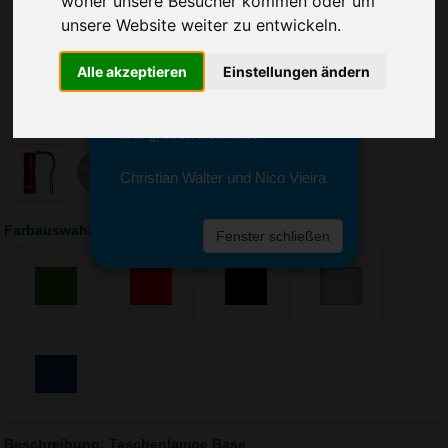
woher unsere Besucher kommen oder um
Sie erreichen sie von Montag bis
unsere Website weiter zu entwickeln.
Freitag zwischen 8 und 18 Uhr
unter 0611 94 585 2749 oder
info@advertika.de.
Alle akzeptieren
Einstellungen ändern
Wir freuen uns auf Ihre Anfrage
und grüßen freundlich
Christian Walter und Nico Vieira
Farbauswahl: Taschenlampe Base
Fenster schließen
Beschreibung: Taschenlampe Base