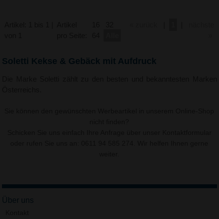
Artikel: 1 bis 1 |
Artikel
16
32
« zurück
|
1
|
nächste
von 1
pro Seite:
64
Alle
»
Soletti Kekse & Gebäck mit Aufdruck
Die Marke Soletti zählt zu den besten und bekanntesten Marken
Österreichs.
Sie können den gewünschten Werbeartikel in unserem Online-Shop
nicht finden?
Schicken Sie uns einfach Ihre Anfrage über unser
Kontaktformular
oder rufen Sie uns an: 0611 94 585 274. Wir helfen Ihnen gerne
weiter.
Über uns
Kontakt