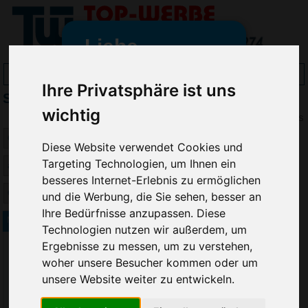
Liebe
Werbeartikelfreunde
Ihre Privatsphäre ist uns
Soletti Kekse & Gebäck bedrucken
und -
wichtig
wir sind wieder für Sie da
Preis
freundinnen,
Diese Website verwendet Cookies und
Seit dem 11. Januar 2022 haben
Targeting Technologien, um Ihnen ein
wir unsere aktiven Geschäfte an
besseres Internet-Erlebnis zu ermöglichen
die Firma Advertika übergeben.
und die Werbung, die Sie sehen, besser an
Ihre Bedürfnisse anzupassen. Diese
Ab sofort können Sie sich bei
Mini Salzbrezeln
Technologien nutzen wir außerdem, um
Anfragen und Bestellungen
Ergebnisse zu messen, um zu verstehen,
vertrauensvoll an Ihre neuen
woher unsere Besucher kommen oder um
Werbemittel-Experten Christian
unsere Website weiter zu entwickeln.
Walter und Nico Vieira wenden.