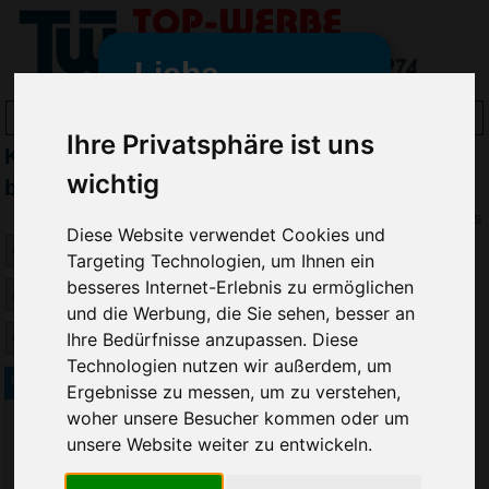
Liebe
Werbeartikelfreunde
Ihre Privatsphäre ist uns
Katjes Fruchtgummis & Gummibärchen
und -
wir sind wieder für Sie da
wichtig
bedrucken
freundinnen,
Preis
Diese Website verwendet Cookies und
Seit dem 11. Januar 2022 haben
Targeting Technologien, um Ihnen ein
wir unsere aktiven Geschäfte an
besseres Internet-Erlebnis zu ermöglichen
die Firma Advertika übergeben.
und die Werbung, die Sie sehen, besser an
Ihre Bedürfnisse anzupassen. Diese
Ab sofort können Sie sich bei
Technologien nutzen wir außerdem, um
Anfragen und Bestellungen
Katjes Jogger Gums Tütchen 18g
Ergebnisse zu messen, um zu verstehen,
vertrauensvoll an Ihre neuen
woher unsere Besucher kommen oder um
Werbemittel-Experten Christian
unsere Website weiter zu entwickeln.
Walter und Nico Vieira wenden.