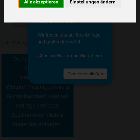
Sie erreichen sie von Montag bis
Alle akzeptieren
Einstellungen ändern
Freitag zwischen 8 und 18 Uhr
unter 0611 94 585 2749 oder
info@advertika.de.
Wir freuen uns auf Ihre Anfrage
und grüßen freundlich
Inkl. Aufdruck
ab € 0,31
Christian Walter und Nico Vieira
Wunschartikel nicht
gefunden?
Fenster schließen
Kein Problem!
Weitere "Fruchtgummis &
Gummibärchen" sind auf
Anfrage lieferbar!
Jetzt unverbindlich &
kostenlos anfragen.