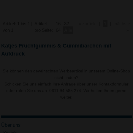
Artikel: 1 bis 1 |
Artikel
16
32
« zurück
|
1
|
nächste
von 1
pro Seite:
64
Alle
»
Katjes Fruchtgummis & Gummibärchen mit
Aufdruck
Sie können den gewünschten Werbeartikel in unserem Online-Shop
nicht finden?
Schicken Sie uns einfach Ihre Anfrage über unser
Kontaktformular
oder rufen Sie uns an: 0611 94 585 274. Wir helfen Ihnen gerne
weiter.
Über uns
Kontakt