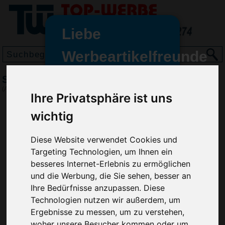
Liebe
Werbeartikelfreunde
und -
Stiellupe Handle 3 x
wir sind wieder für Sie da
(Art.-Nr.:
EL3589
)
Ihre Privatsphäre ist uns
freundinnen,
wichtig
Seit dem 11. Januar 2022 haben
wir unsere aktiven Geschäfte an
die Firma Advertika übergeben.
Diese Website verwendet Cookies und
Targeting Technologien, um Ihnen ein
Ab sofort können Sie sich bei
besseres Internet-Erlebnis zu ermöglichen
Anfragen und Bestellungen
und die Werbung, die Sie sehen, besser an
vertrauensvoll an Ihre neuen
Ihre Bedürfnisse anzupassen. Diese
Werbemittel-Experten Christian
Technologien nutzen wir außerdem, um
Walter und Nico Vieira wenden.
Ergebnisse zu messen, um zu verstehen,
woher unsere Besucher kommen oder um