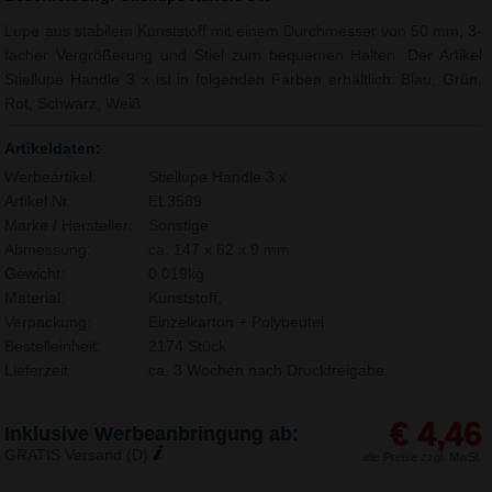
Lupe aus stabilem Kunststoff mit einem Durchmesser von 50 mm, 3-
facher Vergrößerung und Stiel zum bequemen Halten. Der Artikel
Stiellupe Handle 3 x ist in folgenden Farben erhältlich: Blau, Grün,
Rot, Schwarz, Weiß.
Artikeldaten:
Werbeartikel:
Stiellupe Handle 3 x
Artikel Nr.:
EL3589
Marke / Hersteller:
Sonstige
Abmessung:
ca. 147 x 62 x 9 mm
Gewicht:
0,019kg
Material:
Kunststoff,
Verpackung:
Einzelkarton + Polybeutel
Bestelleinheit:
2174 Stück
Lieferzeit:
ca. 3 Wochen nach Druckfreigabe.
€ 4,46
Inklusive Werbeanbringung ab:
GRATIS Versand (D)
alle Preise zzgl. MwSt.