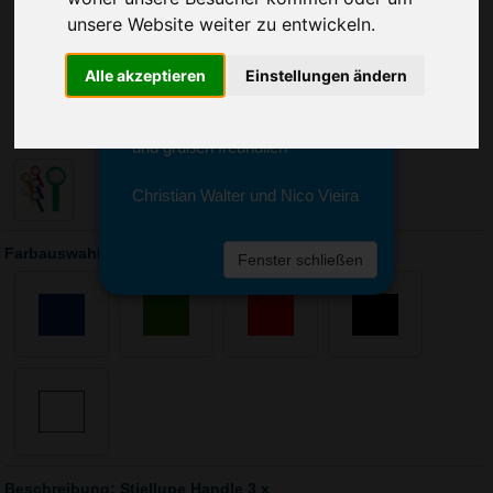
Sie erreichen sie von Montag bis
unsere Website weiter zu entwickeln.
Freitag zwischen 8 und 18 Uhr
unter 0611 94 585 2749 oder
info@advertika.de.
Alle akzeptieren
Einstellungen ändern
Wir freuen uns auf Ihre Anfrage
und grüßen freundlich
Christian Walter und Nico Vieira
Farbauswahl: Stiellupe Handle 3 x
Fenster schließen
Beschreibung: Stiellupe Handle 3 x