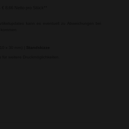
s € 8,66 Netto pro Stück**
rtikelupdates kann es eventuell zu Abweichungen bei
t kommen.
(10 x 30 mm)
|
Standskizze
ns für weitere Druckmöglichkeiten.