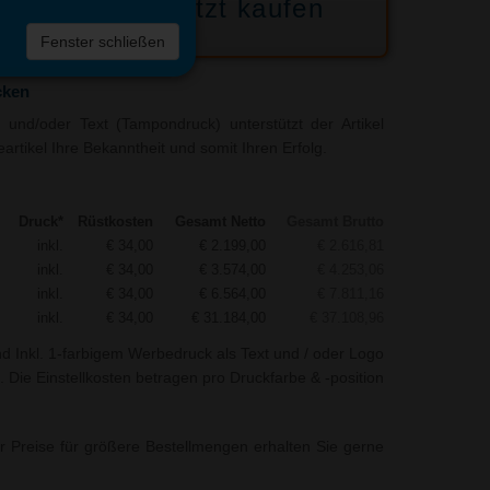
Jetzt kaufen
 die
Fenster schließen
liste
cken
und/oder Text (Tampondruck) unterstützt der Artikel
rtikel Ihre Bekanntheit und somit Ihren Erfolg.
Druck*
Rüstkosten
Gesamt Netto
Gesamt Brutto
inkl.
€ 34,00
€ 2.199,00
€ 2.616,81
inkl.
€ 34,00
€ 3.574,00
€ 4.253,06
inkl.
€ 34,00
€ 6.564,00
€ 7.811,16
inkl.
€ 34,00
€ 31.184,00
€ 37.108,96
nd Inkl. 1-farbigem Werbedruck als Text und / oder Logo
 Die Einstellkosten betragen pro Druckfarbe & -position
r Preise für größere Bestellmengen erhalten Sie gerne