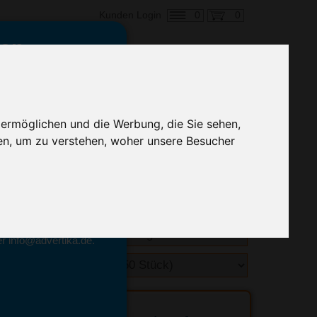
0
0
Kunden Login
en,
€ 6,23
ringung ab:
 ermöglichen und die Werbung, die Sie sehen,
alle Preise zzgl. MwSt.
en, um zu verstehen, woher unsere Besucher
hnelle Preiskalkulation
geben.
emittel-Experten
r info@advertika.de.
ebot