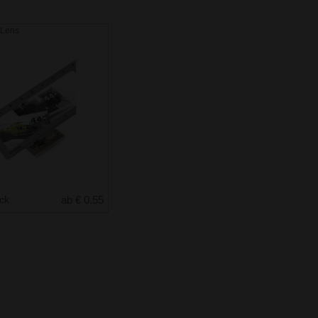
 Lens
uck
ab € 0.55