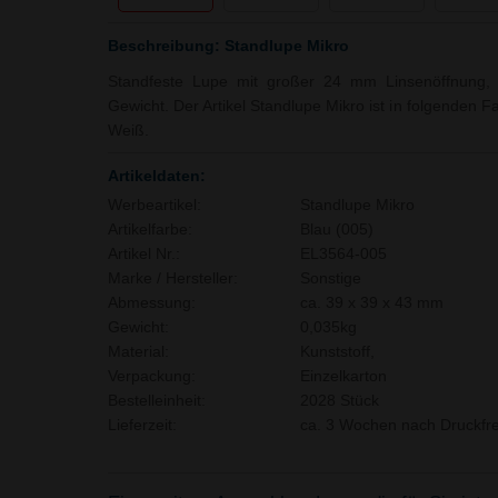
Beschreibung: Standlupe Mikro
Standfeste Lupe mit großer 24 mm Linsenöffnung,
Gewicht. Der Artikel Standlupe Mikro ist in folgenden Fa
Weiß.
Artikeldaten:
Werbeartikel:
Standlupe Mikro
Artikelfarbe:
Blau (005)
Artikel Nr.:
EL3564-005
Marke / Hersteller:
Sonstige
Abmessung:
ca. 39 x 39 x 43 mm
Gewicht:
0,035kg
Material:
Kunststoff,
Verpackung:
Einzelkarton
Bestelleinheit:
2028 Stück
Lieferzeit:
ca. 3 Wochen nach Druckfre