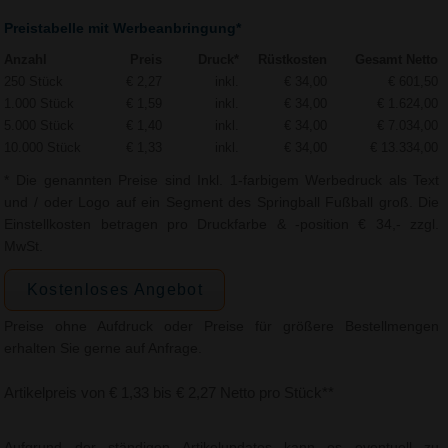
Preistabelle mit Werbeanbringung*
Anzahl
Preis
Druck*
Rüstkosten
Gesamt Netto
250 Stück
€ 2,27
inkl.
€ 34,00
€ 601,50
1.000 Stück
€ 1,59
inkl.
€ 34,00
€ 1.624,00
5.000 Stück
€ 1,40
inkl.
€ 34,00
€ 7.034,00
10.000 Stück
€ 1,33
inkl.
€ 34,00
€ 13.334,00
* Die genannten Preise sind Inkl. 1-farbigem Werbedruck als Text
und / oder Logo auf ein Segment des Springball Fußball groß. Die
Einstellkosten betragen pro Druckfarbe & -position € 34,- zzgl.
MwSt.
Kostenloses Angebot
Preise ohne Aufdruck oder Preise für größere Bestellmengen
erhalten Sie gerne auf Anfrage.
Artikelpreis von € 1,33 bis € 2,27 Netto pro Stück**
Aufgrund der ständigen Artikelupdates kann es eventuell zu