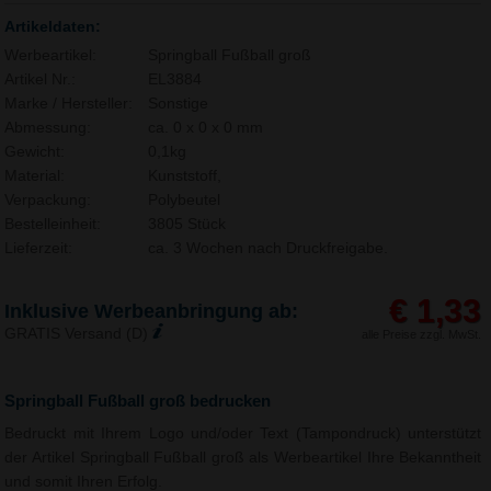
Artikeldaten:
Werbeartikel:
Springball Fußball groß
Artikel Nr.:
EL3884
Marke / Hersteller:
Sonstige
Abmessung:
ca. 0 x 0 x 0 mm
Gewicht:
0,1kg
Material:
Kunststoff,
Verpackung:
Polybeutel
Bestelleinheit:
3805 Stück
Lieferzeit:
ca. 3 Wochen nach Druckfreigabe.
€ 1,33
Inklusive Werbeanbringung ab:
GRATIS Versand (D)
alle Preise zzgl. MwSt.
Springball Fußball groß bedrucken
Bedruckt mit Ihrem Logo und/oder Text (Tampondruck) unterstützt
der Artikel Springball Fußball groß als Werbeartikel Ihre Bekanntheit
und somit Ihren Erfolg.