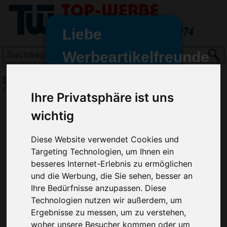
Liebe
Werbeartikelfreunde
und -
Springball Fußball groß
wir sind wieder für Sie da
(Art.-Nr.:
EL3884
)
Ihre Privatsphäre ist uns
freundinnen,
wichtig
Seit dem 11. Januar 2022 haben
wir unsere aktiven Geschäfte an
Diese Website verwendet Cookies und
die Firma Advertika übergeben.
Targeting Technologien, um Ihnen ein
Ab sofort können Sie sich bei
besseres Internet-Erlebnis zu ermöglichen
Anfragen und Bestellungen
und die Werbung, die Sie sehen, besser an
vertrauensvoll an Ihre neuen
Ihre Bedürfnisse anzupassen. Diese
Werbemittel-Experten Christian
Technologien nutzen wir außerdem, um
Walter und Nico Vieira wenden.
Ergebnisse zu messen, um zu verstehen,
woher unsere Besucher kommen oder um