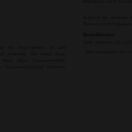
Artikelpreis von € 1,64 bi
Aufgrund der ständigen A
Preisen und Verfügbarkei
Werbefläche(n):
Seite, Siebdruck (25 x 2
nd mit Snap-Funktion. In acht
- Bitte kontaktieren Sie u
ell einsetzbar. Der Artikel Snap-
 Weiß, Silber, Transparent-Gelb,
n, Transparent-Orange, Dunkelrot,