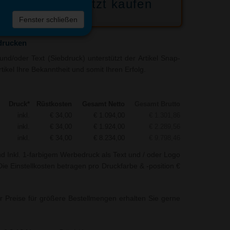
Jetzt kaufen
 die
Fenster schließen
liste
drucken
nd/oder Text (Siebdruck) unterstützt der Artikel Snap-
ikel Ihre Bekanntheit und somit Ihren Erfolg.
Druck*
Rüstkosten
Gesamt Netto
Gesamt Brutto
inkl.
€ 34,00
€ 1.094,00
€ 1.301,86
inkl.
€ 34,00
€ 1.924,00
€ 2.289,56
inkl.
€ 34,00
€ 8.234,00
€ 9.798,46
nd Inkl. 1-farbigem Werbedruck als Text und / oder Logo
e Einstellkosten betragen pro Druckfarbe & -position €
r Preise für größere Bestellmengen erhalten Sie gerne