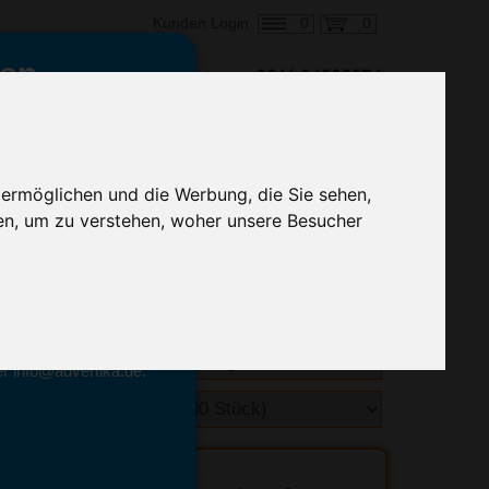
0
0
Kunden Login
en,
€ 1,64
ringung ab:
alle Preise zzgl. MwSt.
 ermöglichen und die Werbung, die Sie sehen,
en, um zu verstehen, woher unsere Besucher
hnelle Preiskalkulation
geben.
emittel-Experten
r info@advertika.de.
ebot