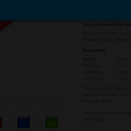
In den
Auf
Warenkorb
Merk
Snap-Armband Midi be
Bedruckt mit Ihrem Logo u
Armband Midi als Werbeart
Preistabelle
Anzahl
Preis
500 Stück
€ 2,12
1.000 Stück
€ 1,89
5.000 Stück
€ 1,64
* Die genannten Preise si
des Snap-Armband Midi. Di
34,- zzgl. MwSt.
Preise ohne Aufdruck ode
auf Anfrage.