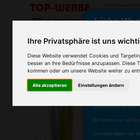
Snap-Armband Midi 
#snaparmbandmidi
Liebe Wer
SORTIMENT
>
>
>
Startseite
Auto & Reisen
Sicherheit
Snap-Armband M
Ihre Privatsphäre ist uns wicht
Snap-Armband Midi
wir sind wieder f
(Art.-Nr.:
EL3434
)
Diese Website verwendet Cookies und Targeting
besser an Ihre Bedürfnisse anzupassen. Diese
kommen oder um unsere Website weiter zu ent
Seit dem 11. Januar 2
Alle akzeptieren
Einstellungen ändern
Ab sofort können Sie s
Christian Walter und N
Sie erreichen sie von 
Wir freuen uns auf Ihr
Christian Walter und Ni