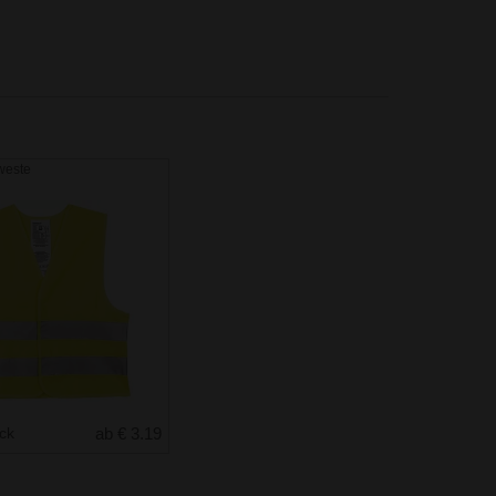
weste
uck
ab € 3.19