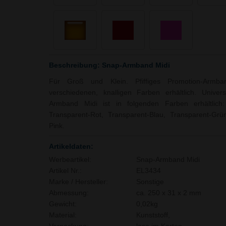
Beschreibung: Snap-Armband Midi
Für Groß und Klein. Pfiffiges Promotion-Armba
verschiedenen, knalligen Farben erhältlich. Univers
Armband Midi ist in folgenden Farben erhältlich:
Transparent-Rot, Transparent-Blau, Transparent-Grü
Pink.
Artikeldaten:
Werbeartikel:
Snap-Armband Midi
Artikel Nr.:
EL3434
Marke / Hersteller:
Sonstige
Abmessung:
ca. 250 x 31 x 2 mm
Gewicht:
0,02kg
Material:
Kunststoff,