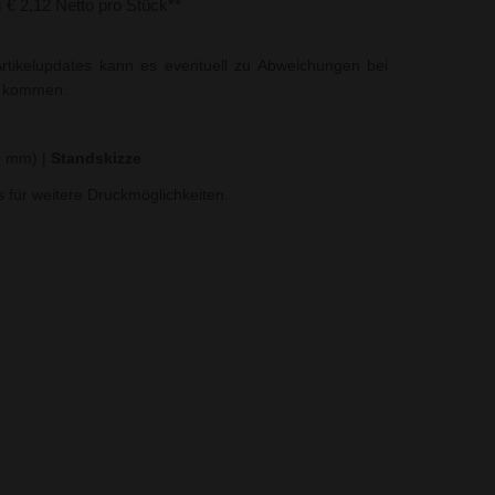
s € 2,12 Netto pro Stück**
rtikelupdates kann es eventuell zu Abweichungen bei
t kommen.
30 mm)
|
Standskizze
ns für weitere Druckmöglichkeiten.