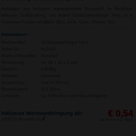
Anhänger aus farbigem, transparentem Kunststoff. In Herzform,
inklusive Schlüsselring. Der Artikel Schlüsselanhänger Herz ist in
folgenden Farben erhältlich: Blau, Gelb, Grün, Orange, Rot.
Artikeldaten:
Werbeartikel:
Schlüsselanhänger Herz
Artikel Nr.:
EL3165
Marke / Hersteller:
Sonstige
Abmessung:
ca. 36 x 42 x 3 mm
Gewicht:
0,009kg
Material:
Kunststoff,
Verpackung:
lose im Karton
Bestelleinheit:
113 Stück
Lieferzeit:
ca. 3 Wochen nach Druckfreigabe.
€ 0,54
Inklusive Werbeanbringung ab:
GRATIS Versand (D)
alle Preise zzgl. MwSt.