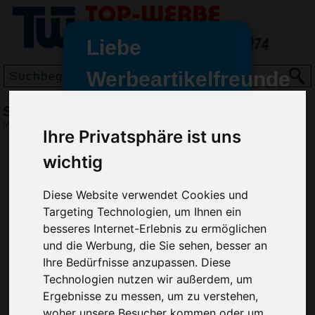
Liebe
Werbeartikelfreunde
und -
Schlüsselanhänger Herz
wir sind wieder für Sie da
(Art.-Nr.:
EL3165
)
Ihre Privatsphäre ist uns
freundinnen,
wichtig
Seit dem 11. Januar 2022 haben
wir unsere aktiven Geschäfte an
die Firma Advertika übergeben.
Diese Website verwendet Cookies und
Targeting Technologien, um Ihnen ein
Ab sofort können Sie sich bei
besseres Internet-Erlebnis zu ermöglichen
Anfragen und Bestellungen
und die Werbung, die Sie sehen, besser an
vertrauensvoll an Ihre neuen
Ihre Bedürfnisse anzupassen. Diese
Werbemittel-Experten Christian
Technologien nutzen wir außerdem, um
Walter und Nico Vieira wenden.
Ergebnisse zu messen, um zu verstehen,
woher unsere Besucher kommen oder um