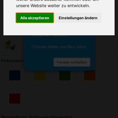
Sie erreichen sie von Montag bis
unsere Website weiter zu entwickeln.
Freitag zwischen 8 und 18 Uhr
unter 0611 94 585 2749 oder
Alle akzeptieren
Einstellungen ändern
info@advertika.de.
Wir freuen uns auf Ihre Anfrage
und grüßen freundlich
Christian Walter und Nico Vieira
Farbauswahl: Schlüsselanhänger Herz
Fenster schließen
Beschreibung: Schlüsselanhänger Herz