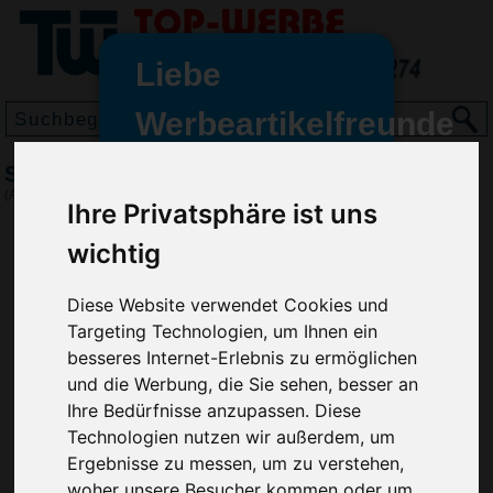
Liebe
Werbeartikelfreunde
und -
Schlüsselanhänger Flashlight
wir sind wieder für Sie da
(Art.-Nr.:
EL4229
)
Ihre Privatsphäre ist uns
freundinnen,
wichtig
Seit dem 11. Januar 2022 haben
wir unsere aktiven Geschäfte an
die Firma Advertika übergeben.
Diese Website verwendet Cookies und
Targeting Technologien, um Ihnen ein
Ab sofort können Sie sich bei
besseres Internet-Erlebnis zu ermöglichen
Anfragen und Bestellungen
und die Werbung, die Sie sehen, besser an
vertrauensvoll an Ihre neuen
Ihre Bedürfnisse anzupassen. Diese
Werbemittel-Experten Christian
Technologien nutzen wir außerdem, um
Walter und Nico Vieira wenden.
Ergebnisse zu messen, um zu verstehen,
woher unsere Besucher kommen oder um