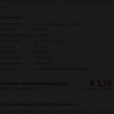
Schlüsselanhänger Flashlight ist in folgenden Farben erhältlich:
Weiß.
Artikeldaten:
Werbeartikel:
Schlüsselanhänger Flashlight
Artikel Nr.:
EL4229
Marke / Hersteller:
Sonstige
Abmessung:
ca. 78 x 32 x 14 mm
Gewicht:
0,013kg
Material:
Kunststoff,
Verpackung:
Polybeutel
Bestelleinheit:
4350 Stück
Lieferzeit:
ca. 3 Wochen nach Druckfreigabe.
€ 1,75
Inklusive Werbeanbringung ab:
GRATIS Versand (D)
alle Preise zzgl. MwSt.
Schlüsselanhänger Flashlight bedrucken
Bedruckt mit Ihrem Logo und/oder Text (Tampondruck) unterstützt