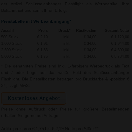
der Artikel Schlüsselanhänger Flashlight als Werbeartikel Ihre
Bekanntheit und somit Ihren Erfolg.
Preistabelle mit Werbeanbringung*
Anzahl
Preis
Druck*
Rüstkosten
Gesamt Netto
500 Stück
€ 2,19
inkl.
€ 34,00
€ 1.129,00
1.000 Stück
€ 1,91
inkl.
€ 34,00
€ 1.944,00
2.500 Stück
€ 1,83
inkl.
€ 34,00
€ 4.609,00
5.000 Stück
€ 1,75
inkl.
€ 34,00
€ 8.784,00
* Die genannten Preise sind Inkl. 1-farbigem Werbedruck als Text
und / oder Logo auf das weiße Feld des Schlüsselanhänger
Flashlight. Die Einstellkosten betragen pro Druckfarbe & -position €
34,- zzgl. MwSt.
Kostenloses Angebot
Preise ohne Aufdruck oder Preise für größere Bestellmengen
erhalten Sie gerne auf Anfrage.
Artikelpreis von € 1,75 bis € 2,19 Netto pro Stück**