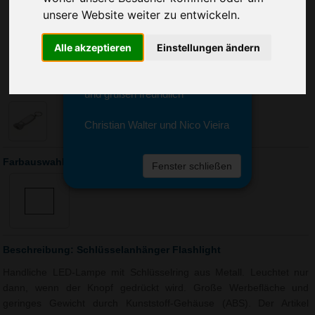
Sie erreichen sie von Montag bis
unsere Website weiter zu entwickeln.
Freitag zwischen 8 und 18 Uhr
unter 0611 94 585 2749 oder
Alle akzeptieren
Einstellungen ändern
info@advertika.de.
Wir freuen uns auf Ihre Anfrage
und grüßen freundlich
Christian Walter und Nico Vieira
Farbauswahl: Schlüsselanhänger Flashlight
Fenster schließen
Beschreibung: Schlüsselanhänger Flashlight
Handliche LED-Lampe mit Schlüsselring aus Metall. Leuchtet nur
dann, wenn der Knopf gedrückt wird. Große Werbefläche und
geringes Gewicht durch Kunststoff-Gehäuse (ABS). Der Artikel