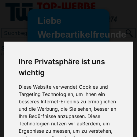
Liebe
Werbeartikelfreunde
und -
Santino poloshirt Charma Ladies
wir sind wieder für Sie da
(Art.-Nr.:
1141
)
freundinnen,
Ihre Privatsphäre ist uns
Seit dem 11. Januar 2022 haben
wichtig
wir unsere aktiven Geschäfte an
die Firma Advertika übergeben.
Diese Website verwendet Cookies und
Targeting Technologien, um Ihnen ein
Ab sofort können Sie sich bei
besseres Internet-Erlebnis zu ermöglichen
Anfragen und Bestellungen
und die Werbung, die Sie sehen, besser an
vertrauensvoll an Ihre neuen
Ihre Bedürfnisse anzupassen. Diese
Werbemittel-Experten Christian
Technologien nutzen wir außerdem, um
Walter und Nico Vieira wenden.
Ergebnisse zu messen, um zu verstehen,