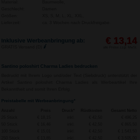
Material:
Baumwolle,
Geschlecht:
Damen
Größen:
XS, S, M, L, XL, XXL,
Lieferzeit:
ca. 3 Wochen nach Druckfreigabe.
€ 13,14
Inklusive Werbeanbringung ab:
GRATIS Versand (D)
alle Preise zzgl. MwSt.
Santino poloshirt Charma Ladies bedrucken
Bedruckt mit Ihrem Logo und/oder Text (Siebdruck) unterstützt der
Artikel Santino poloshirt Charma Ladies als Werbeartikel Ihre
Bekanntheit und somit Ihren Erfolg.
Preistabelle mit Werbeanbringung*
Anzahl
Preis
Druck*
Rüstkosten
Gesamt Netto
25 Stück
€ 18,15
inkl.
€ 42,50
€ 496,25
50 Stück
€ 16,46
inkl.
€ 42,50
€ 865,50
100 Stück
€ 15,01
inkl.
€ 42,50
€ 1.543,50
250 Stück
€ 13,85
inkl.
€ 42,50
€ 3.505,00