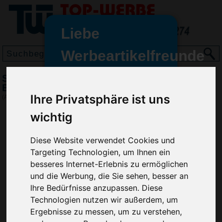
Liebe
Werbeartikelfreunde
und -
Santino Damen Polarfleece Jacke Bormio,
wir sind wieder für Sie da
Blau
freundinnen,
Ihre Privatsphäre ist uns
(Art.-Nr.:
2639-005
)
Seit dem 11. Januar 2022 haben
wichtig
wir unsere aktiven Geschäfte an
die Firma Advertika übergeben.
Diese Website verwendet Cookies und
Targeting Technologien, um Ihnen ein
Ab sofort können Sie sich bei
besseres Internet-Erlebnis zu ermöglichen
Anfragen und Bestellungen
und die Werbung, die Sie sehen, besser an
vertrauensvoll an Ihre neuen
Ihre Bedürfnisse anzupassen. Diese
Werbemittel-Experten Christian
Technologien nutzen wir außerdem, um
Walter und Nico Vieira wenden.
Ergebnisse zu messen, um zu verstehen,