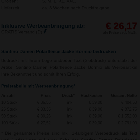
Größen:
S, M, L, XL, XXL,
Lieferzeit:
ca. 3 Wochen nach Druckfreigabe.
€ 26,17
Inklusive Werbeanbringung ab:
GRATIS Versand (D)
alle Preise zzgl. MwSt.
Santino Damen Polarfleece Jacke Bormio bedrucken
Bedruckt mit Ihrem Logo und/oder Text (Siebdruck) unterstützt der
Artikel Santino Damen Polarfleece Jacke Bormio als Werbeartikel
Ihre Bekanntheit und somit Ihren Erfolg.
Preistabelle mit Werbeanbringung*
Anzahl
Preis
Druck*
Rüstkosten
Gesamt Netto
10 Stück
€ 36,55
inkl.
€ 39,00
€ 404,50
25 Stück
€ 33,35
inkl.
€ 39,00
€ 872,75
50 Stück
€ 30,26
inkl.
€ 39,00
€ 1.552,00
100 Stück
€ 27,52
inkl.
€ 39,00
€ 2.791,00
* Die genannten Preise sind Inkl. 1-farbigem Werbedruck als Text