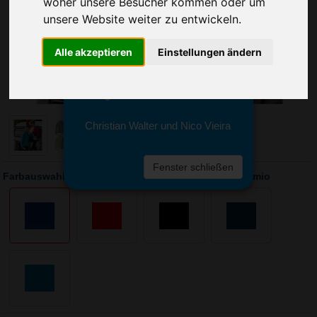
woher unsere Besucher kommen oder um
Sie erreichen sie von Montag bis
Freitag zwischen 8 und 18 Uhr
unsere Website weiter zu entwickeln.
unter 0611 94 585 2749 oder
info@advertika.de.
Alle akzeptieren
Einstellungen ändern
Wir freuen uns auf Ihre Anfrage
und grüßen freundlich
Christian Walter und Nico Vieira
Fenster schließen
Farbauswahl: Santino Damen Polarfleece Jacke Bormio