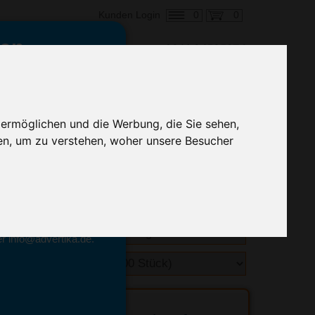
0
0
Kunden Login
en,
€ 0,69
ringung ab:
 ermöglichen und die Werbung, die Sie sehen,
alle Preise zzgl. MwSt.
en, um zu verstehen, woher unsere Besucher
hnelle Preiskalkulation
geben.
emittel-Experten
r info@advertika.de.
ebot