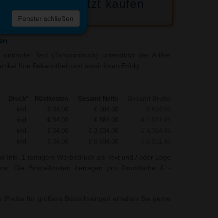
Jetzt kaufen
 die
Fenster schließen
liste
en
und/oder Text (Tampondruck) unterstützt der Artikel
tikel Ihre Bekanntheit und somit Ihren Erfolg.
Druck*
Rüstkosten
Gesamt Netto
Gesamt Brutto
inkl.
€ 34,00
€ 584,00
€ 694,96
inkl.
€ 34,00
€ 884,00
€ 1.051,96
inkl.
€ 34,00
€ 3.634,00
€ 4.324,46
inkl.
€ 34,00
€ 6.934,00
€ 8.251,46
nd Inkl. 1-farbigem Werbedruck als Text und / oder Logo
ena. Die Einstellkosten betragen pro Druckfarbe & -
r Preise für größere Bestellmengen erhalten Sie gerne