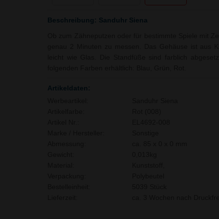
Beschreibung: Sanduhr Siena
Ob zum Zähneputzen oder für bestimmte Spiele mit Zeit
genau 2 Minuten zu messen. Das Gehäuse ist aus Kun
leicht wie Glas. Die Standfüße sind farblich abgesetz
folgenden Farben erhältlich: Blau, Grün, Rot.
Artikeldaten:
Werbeartikel:
Sanduhr Siena
Artikelfarbe:
Rot (008)
Artikel Nr.:
EL4692-008
Marke / Hersteller:
Sonstige
Abmessung:
ca. 85 x 0 x 0 mm
Gewicht:
0,013kg
Material:
Kunststoff,
Verpackung:
Polybeutel
Bestelleinheit:
5039 Stück
Lieferzeit:
ca. 3 Wochen nach Druckfre