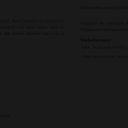
Artikelpreis von € 0,69 bi
limit, diese Sanduhr ist perfekt um
Aufgrund der ständigen A
ststoff und bricht daher nicht so
Preisen und Verfügbarkei
t. Der Artikel Sanduhr Siena ist in
Werbefläche(n):
Seite, Tampondruck (50 
- Bitte kontaktieren Sie u
igabe.