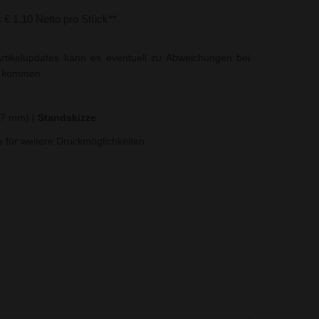
s € 1,10 Netto pro Stück**
rtikelupdates kann es eventuell zu Abweichungen bei
t kommen.
x 7 mm)
|
Standskizze
ns für weitere Druckmöglichkeiten.