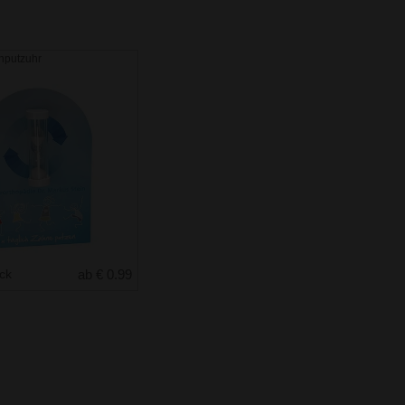
nputzuhr
uck
ab € 0.99