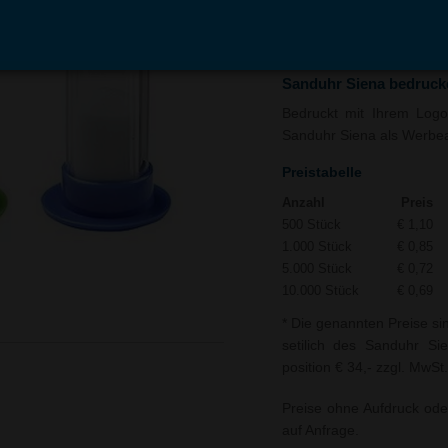
In den
Auf
Warenkorb
Merk
Sanduhr Siena bedruck
Bedruckt mit Ihrem Logo 
Sanduhr Siena als Werbear
Preistabelle
Anzahl
Preis
500 Stück
€ 1,10
1.000 Stück
€ 0,85
5.000 Stück
€ 0,72
10.000 Stück
€ 0,69
* Die genannten Preise si
setilich des Sanduhr Si
position € 34,- zzgl. MwSt.
Preise ohne Aufdruck ode
auf Anfrage.