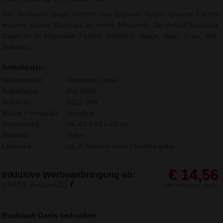
Der Rucksack Oasis besteht aus leichtem Nylon. Diverse Fächer
machen diesen Rucksack zu einem Allrounder. Der Artikel Rucksack
Oasis ist in folgenden Farben erhältlich: Baige, Blau, Grau, Rot,
Schwarz.
Artikeldaten:
Werbeartikel:
Rucksack Oasis
Artikelfarbe:
Rot (008)
Artikel Nr.:
5622-008
Marke / Hersteller:
Sonstige
Abmessung:
ca. 43 x 33 x 22 cm
Material:
Nylon,
Lieferzeit:
ca. 3 Wochen nach Druckfreigabe.
€ 14,56
Inklusive Werbeanbringung ab:
GRATIS Versand (D)
alle Preise zzgl. MwSt.
Rucksack Oasis bedrucken