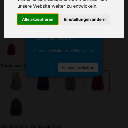
Sie erreichen sie von Montag bis
unsere Website weiter zu entwickeln.
Freitag zwischen 8 und 18 Uhr
unter 0611 94 585 2749 oder
Alle akzeptieren
Einstellungen ändern
info@advertika.de.
Wir freuen uns auf Ihre Anfrage
und grüßen freundlich
Christian Walter und Nico Vieira
Farbauswahl: Rucksack Oasis
Fenster schließen
Beschreibung: Rucksack Oasis