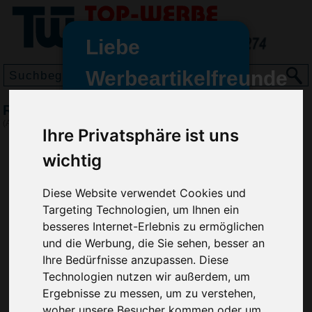
Liebe
Werbeartikelfreunde
und -
Rucksack Oasis, Rot
wir sind wieder für Sie da
(Art.-Nr.:
5622-008
)
Ihre Privatsphäre ist uns
freundinnen,
wichtig
Seit dem 11. Januar 2022 haben
wir unsere aktiven Geschäfte an
die Firma Advertika übergeben.
Diese Website verwendet Cookies und
Targeting Technologien, um Ihnen ein
Ab sofort können Sie sich bei
besseres Internet-Erlebnis zu ermöglichen
Anfragen und Bestellungen
und die Werbung, die Sie sehen, besser an
vertrauensvoll an Ihre neuen
Ihre Bedürfnisse anzupassen. Diese
Werbemittel-Experten Christian
Technologien nutzen wir außerdem, um
Walter und Nico Vieira wenden.
Ergebnisse zu messen, um zu verstehen,
woher unsere Besucher kommen oder um