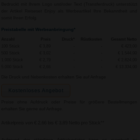
Bedruckt mit Ihrem Logo und/oder Text (Transferdruck) unterstützt
der Artikel Reiseset Enjoy als Werbeartikel Ihre Bekanntheit und
somit Ihren Erfolg.
Preistabelle mit Werbeanbringung*
Anzahl
Preis
Druck*
Rüstkosten
Gesamt Netto
100 Stück
€ 3,89
-
-
€ 423,00
500 Stück
€ 3,02
-
-
€ 1.544,00
1.000 Stück
€ 2,79
-
-
€ 2.824,00
5.000 Stück
€ 2,66
-
-
€ 13.334,00
Die Druck und Nebenkosten erhalten Sie auf Anfrage
Kostenloses Angebot
Preise ohne Aufdruck oder Preise für größere Bestellmengen
erhalten Sie gerne auf Anfrage.
Artikelpreis von € 2,66 bis € 3,89 Netto pro Stück**
Aufgrund der ständigen Artikelupdates kann es eventuell zu