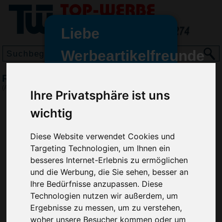
Liebe
Werbeartikelfreunde
und -
Reiseset Enjoy
wir sind wieder für Sie da
(Art.-Nr.:
EL3876
)
Ihre Privatsphäre ist uns
freundinnen,
wichtig
Seit dem 11. Januar 2022 haben
wir unsere aktiven Geschäfte an
Diese Website verwendet Cookies und
die Firma Advertika übergeben.
Targeting Technologien, um Ihnen ein
Ab sofort können Sie sich bei
besseres Internet-Erlebnis zu ermöglichen
Anfragen und Bestellungen
und die Werbung, die Sie sehen, besser an
vertrauensvoll an Ihre neuen
Ihre Bedürfnisse anzupassen. Diese
Werbemittel-Experten Christian
Technologien nutzen wir außerdem, um
Walter und Nico Vieira wenden.
Ergebnisse zu messen, um zu verstehen,
woher unsere Besucher kommen oder um