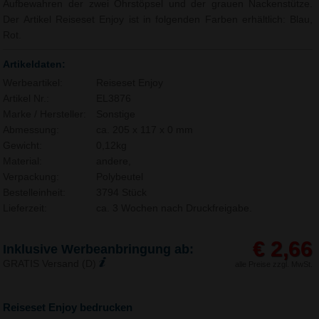
Aufbewahren der zwei Ohrstöpsel und der grauen Nackenstütze.
Der Artikel Reiseset Enjoy ist in folgenden Farben erhältlich: Blau,
Rot.
Artikeldaten:
Werbeartikel:
Reiseset Enjoy
Artikel Nr.:
EL3876
Marke / Hersteller:
Sonstige
Abmessung:
ca. 205 x 117 x 0 mm
Gewicht:
0,12kg
Material:
andere,
Verpackung:
Polybeutel
Bestelleinheit:
3794 Stück
Lieferzeit:
ca. 3 Wochen nach Druckfreigabe.
€ 2,66
Inklusive Werbeanbringung ab:
GRATIS Versand (D)
alle Preise zzgl. MwSt.
Reiseset Enjoy bedrucken