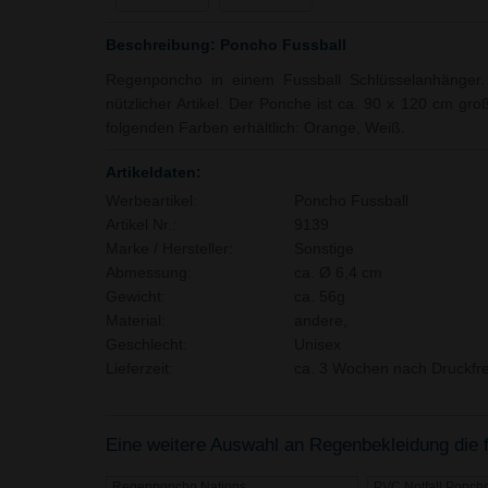
Beschreibung: Poncho Fussball
Regenponcho in einem Fussball Schlüsselanhänger. 
nützlicher Artikel. Der Ponche ist ca. 90 x 120 cm groß
folgenden Farben erhältlich: Orange, Weiß.
Artikeldaten:
Werbeartikel:
Poncho Fussball
Artikel Nr.:
9139
Marke / Hersteller:
Sonstige
Abmessung:
ca. Ø 6,4 cm
Gewicht:
ca. 56g
Material:
andere,
Geschlecht:
Unisex
Lieferzeit:
ca. 3 Wochen nach Druckfre
Eine weitere Auswahl an Regenbekleidung die f
Regenponcho Nations
PVC Notfall Ponch