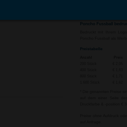
In den
Auf
Warenkorb
Merk
Poncho Fussball bedru
Bedruckt mit Ihrem Logo 
Poncho Fussball als Werbea
Preistabelle
Anzahl
Preis
200 Stück
€ 2,05
400 Stück
€ 1,83
800 Stück
€ 1,71
1.600 Stück
€ 1,62
* Die genannten Preise si
auf dem einer Seite des
Druckfarbe & -position € 
Preise ohne Aufdruck ode
auf Anfrage.