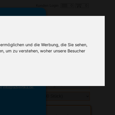
0
0
Kunden Login
en,
€ 1,52
ringung ab:
 ermöglichen und die Werbung, die Sie sehen,
alle Preise zzgl. MwSt.
en, um zu verstehen, woher unsere Besucher
hnelle Preiskalkulation
geben.
emittel-Experten
r info@advertika.de.
ebot