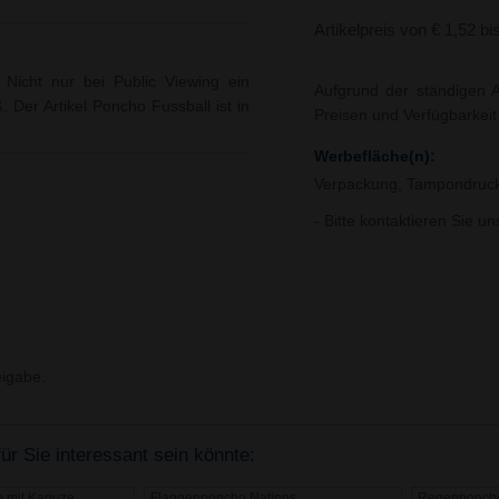
Artikelpreis von € 1,52 bi
Nicht nur bei Public Viewing ein
Aufgrund der ständigen A
. Der Artikel Poncho Fussball ist in
Preisen und Verfügbarkei
Werbefläche(n):
Verpackung, Tampondruck
- Bitte kontaktieren Sie u
igabe.
ür Sie interessant sein könnte:
o mit Kapuze
Flaggenponcho Nations
Regenponch