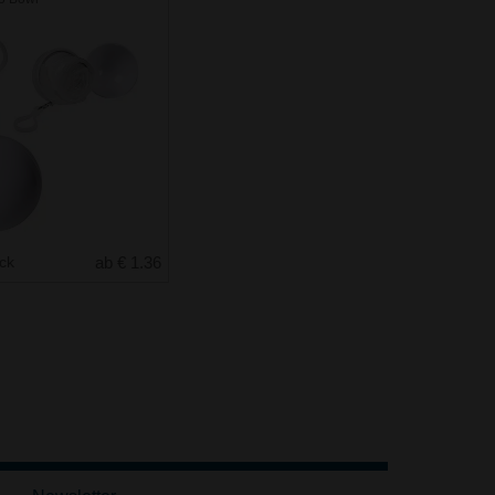
uck
ab € 1.36