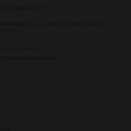
s € 2,05 Netto pro Stück**
rtikelupdates kann es eventuell zu Abweichungen bei
t kommen.
 (max. 15 x 15 mm)
ns für weitere Druckmöglichkeiten.
o Bowl