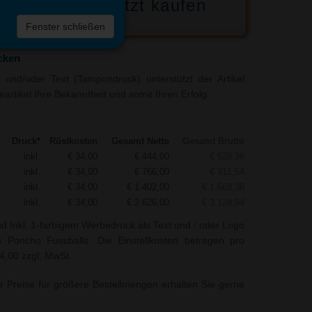
Jetzt kaufen
 die
Fenster schließen
liste
cken
und/oder Text (Tampondruck) unterstützt der Artikel
rtikel Ihre Bekanntheit und somit Ihren Erfolg.
Druck*
Rüstkosten
Gesamt Netto
Gesamt Brutto
inkl.
€ 34,00
€ 444,00
€ 528,36
inkl.
€ 34,00
€ 766,00
€ 911,54
inkl.
€ 34,00
€ 1.402,00
€ 1.668,38
inkl.
€ 34,00
€ 2.626,00
€ 3.124,94
nd Inkl. 1-farbigem Werbedruck als Text und / oder Logo
 Poncho Fussballs. Die Einstellkosten betragen pro
34,00 zzgl. MwSt.
r Preise für größere Bestellmengen erhalten Sie gerne