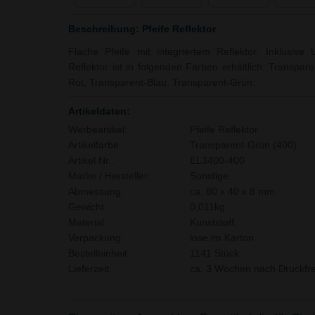
Beschreibung: Pfeife Reflektor
Flache Pfeife mit integriertem Reflektor. Inklusive
Reflektor ist in folgenden Farben erhältlich: Transpar
Rot, Transparent-Blau, Transparent-Grün.
Artikeldaten:
Werbeartikel:
Pfeife Reflektor
Artikelfarbe:
Transparent-Grün (400)
Artikel Nr.:
EL3400-400
Marke / Hersteller:
Sonstige
Abmessung:
ca. 80 x 40 x 8 mm
Gewicht:
0,011kg
Material:
Kunststoff,
Verpackung:
lose im Karton
Bestelleinheit:
1141 Stück
Lieferzeit:
ca. 3 Wochen nach Druckfre