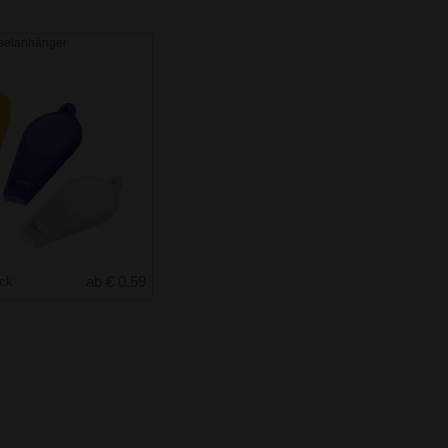
sselanhänger
uck
ab € 0.59