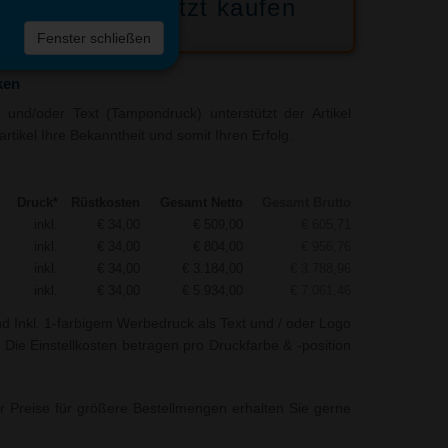
Jetzt kaufen
 die
Fenster schließen
liste
ken
und/oder Text (Tampondruck) unterstützt der Artikel
artikel Ihre Bekanntheit und somit Ihren Erfolg.
Druck*
Rüstkosten
Gesamt Netto
Gesamt Brutto
inkl.
€ 34,00
€ 509,00
€ 605,71
inkl.
€ 34,00
€ 804,00
€ 956,76
inkl.
€ 34,00
€ 3.184,00
€ 3.788,96
inkl.
€ 34,00
€ 5.934,00
€ 7.061,46
nd Inkl. 1-farbigem Werbedruck als Text und / oder Logo
r. Die Einstellkosten betragen pro Druckfarbe & -position
r Preise für größere Bestellmengen erhalten Sie gerne