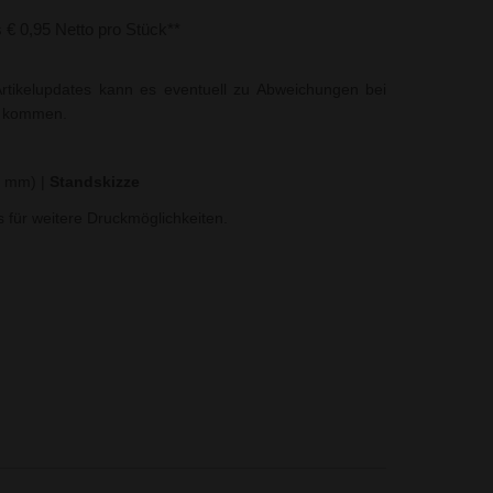
s € 0,95 Netto pro Stück**
rtikelupdates kann es eventuell zu Abweichungen bei
t kommen.
30 mm)
|
Standskizze
ns für weitere Druckmöglichkeiten.