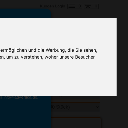
0
0
Kunden Login
en,
€ 0,59
ringung ab:
 ermöglichen und die Werbung, die Sie sehen,
alle Preise zzgl. MwSt.
en, um zu verstehen, woher unsere Besucher
hnelle Preiskalkulation
geben.
emittel-Experten
r info@advertika.de.
ebot