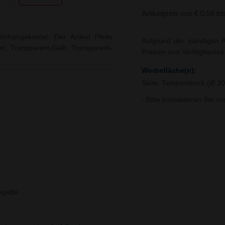
Artikelpreis von € 0,59 bi
 Umhängekordel. Der Artikel Pfeife
Aufgrund der ständigen A
ent, Transparent-Gelb, Transparent-
Preisen und Verfügbarkei
Werbefläche(n):
Seite, Tampondruck (Ø 
- Bitte kontaktieren Sie u
igabe.