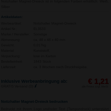
Notizhalter Magnet-Dreieck ist in folgenden Farben erhältlich: Weiß,
Silber.
Artikeldaten:
Werbeartikel:
Notizhalter Magnet-Dreieck
Artikel Nr.:
EL3533
Marke / Hersteller:
Sonstige
Abmessung:
ca. 48 x 48 x 40 mm
Gewicht:
0,017kg
Material:
Kunststoff,
Verpackung:
lose im Karton
Bestelleinheit:
1843 Stück
Lieferzeit:
ca. 3 Wochen nach Druckfreigabe.
€ 1,21
Inklusive Werbeanbringung ab:
GRATIS Versand (D)
alle Preise zzgl. MwSt.
Notizhalter Magnet-Dreieck bedrucken
Bedruckt mit Ihrem Logo und/oder Text (Tampondruck) unterstützt