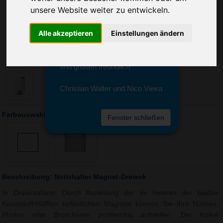
Sie erreichen sie von Montag bis
unsere Website weiter zu entwickeln.
Freitag zwischen 8 und 18 Uhr
unter 0611 94 585 2749 oder
Alle akzeptieren
Einstellungen ändern
info@advertika.de.
Wir freuen uns auf Ihre Anfrage
und grüßen freundlich
Christian Walter und Nico Vieira
Farbauswahl: Notizhalter Magnet-Dreieck
Fenster schließen
Beschreibung: Notizhalter Magnet-Dreieck
In Dreiecksform. Durch Anziehung der im Inneren der beiden
Kunststoff-Hälften befindlichen Magnete können Sie Ihre Notizen,
Photos oder Broschüren problemlos aufstellen. Der Artikel