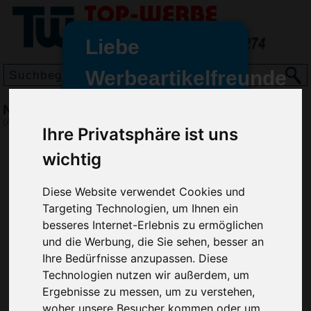
Liebe
Werbeartikelfreunde
und -
Notizhalter Magnet-Dreieck
wir sind wieder für Sie da
(Art.-Nr.:
EL3533
)
Ihre Privatsphäre ist uns
freundinnen,
wichtig
Seit dem 11. Januar 2022 haben
wir unsere aktiven Geschäfte an
die Firma Advertika übergeben.
Diese Website verwendet Cookies und
Targeting Technologien, um Ihnen ein
Ab sofort können Sie sich bei
besseres Internet-Erlebnis zu ermöglichen
Anfragen und Bestellungen
und die Werbung, die Sie sehen, besser an
vertrauensvoll an Ihre neuen
Ihre Bedürfnisse anzupassen. Diese
Werbemittel-Experten Christian
Technologien nutzen wir außerdem, um
Walter und Nico Vieira wenden.
Ergebnisse zu messen, um zu verstehen,
woher unsere Besucher kommen oder um