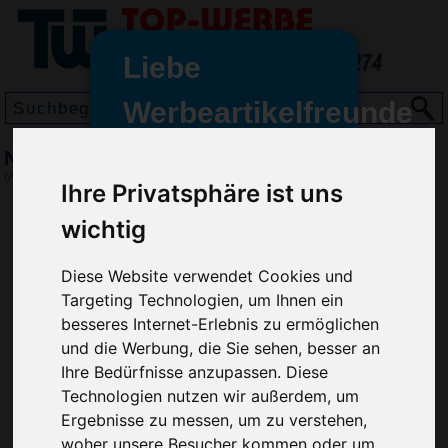
Liebe
Werbeartikelfreunde
und -
Notizbuch Harvey A4
wir sind wieder für Sie da
(Art.-Nr.:
EL4424
)
Ihre Privatsphäre ist uns
freundinnen,
wichtig
Seit dem 11. Januar 2022 haben
wir unsere aktiven Geschäfte an
die Firma Advertika übergeben.
Diese Website verwendet Cookies und
Targeting Technologien, um Ihnen ein
Ab sofort können Sie sich bei
besseres Internet-Erlebnis zu ermöglichen
Anfragen und Bestellungen
und die Werbung, die Sie sehen, besser an
vertrauensvoll an Ihre neuen
Ihre Bedürfnisse anzupassen. Diese
Werbemittel-Experten Christian
Technologien nutzen wir außerdem, um
Walter und Nico Vieira wenden.
Ergebnisse zu messen, um zu verstehen,
woher unsere Besucher kommen oder um