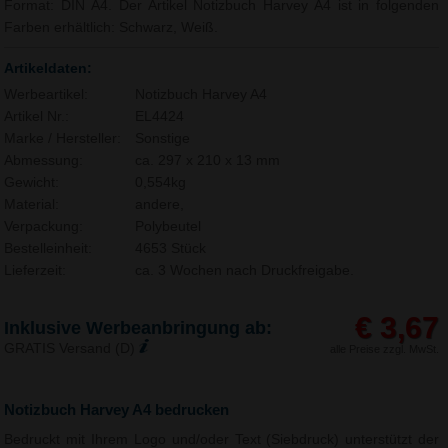
Format: DIN A4. Der Artikel Notizbuch Harvey A4 ist in folgenden
Farben erhältlich: Schwarz, Weiß.
Artikeldaten:
Werbeartikel:
Notizbuch Harvey A4
Artikel Nr.:
EL4424
Marke / Hersteller:
Sonstige
Abmessung:
ca. 297 x 210 x 13 mm
Gewicht:
0,554kg
Material:
andere,
Verpackung:
Polybeutel
Bestelleinheit:
4653 Stück
Lieferzeit:
ca. 3 Wochen nach Druckfreigabe.
€ 3,67
Inklusive Werbeanbringung ab:
GRATIS Versand (D)
alle Preise zzgl. MwSt.
Notizbuch Harvey A4 bedrucken
Bedruckt mit Ihrem Logo und/oder Text (Siebdruck) unterstützt der