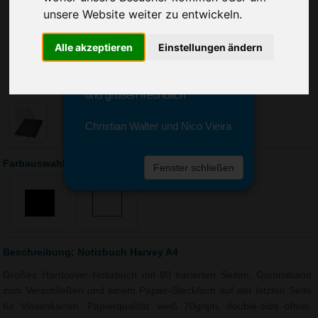
Sie erreichen sie von Montag bis
unsere Website weiter zu entwickeln.
Freitag zwischen 8 und 18 Uhr
unter 0611 94 585 2749 oder
Alle akzeptieren
Einstellungen ändern
info@advertika.de.
Wir freuen uns auf Ihre Anfrage
und grüßen freundlich
Christian Walter und Nico Vieira
Farbauswahl: Notizbuch Harvey A4
Fenster schließen
Beschreibung: Notizbuch Harvey A4
Großes Hardcover-Notizbuch mit 80 karierten Seiten, Gummiband
zum Verschließen und einem Papier-Steckfach auf der letzten Seite
für Visitenkarten. Papierqualität: weiß 70g/qm, double-side offset.