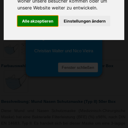
woher unsere Besucher kommen oder um
Sie erreichen sie von Montag bis
Freitag zwischen 8 und 18 Uhr
unsere Website weiter zu entwickeln.
unter 0611 94 585 2749 oder
info@advertika.de.
Alle akzeptieren
Einstellungen ändern
Wir freuen uns auf Ihre Anfrage
und grüßen freundlich
Christian Walter und Nico Vieira
Farbauswahl: Mund Nasen Schutzmaske (Typ II) 50er Box
Fenster schließen
Beschreibung: Mund Nasen Schutzmaske (Typ II) 50er Box
Diese Mund und Nasen Schutzmaske (Medizinisch-Chirurgische
Maske) hat eine Bakterielle Filterleistung (BFE) (%) ≥98%, nach DIN
EN 14683, Typ II. Es handelt sich bei dieser Maske um eine 3-lagige