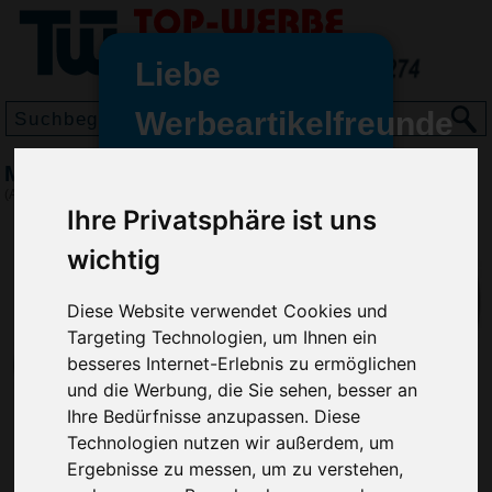
Liebe
Werbeartikelfreunde
und -
Mund Nasen Schutzmaske (Typ II) 50er Box
wir sind wieder für Sie da
(Art.-Nr.:
DT4920
)
freundinnen,
Ihre Privatsphäre ist uns
Seit dem 11. Januar 2022 haben
wichtig
wir unsere aktiven Geschäfte an
die Firma Advertika übergeben.
Diese Website verwendet Cookies und
Targeting Technologien, um Ihnen ein
Ab sofort können Sie sich bei
besseres Internet-Erlebnis zu ermöglichen
Anfragen und Bestellungen
und die Werbung, die Sie sehen, besser an
vertrauensvoll an Ihre neuen
Ihre Bedürfnisse anzupassen. Diese
Werbemittel-Experten Christian
Technologien nutzen wir außerdem, um
Walter und Nico Vieira wenden.
Ergebnisse zu messen, um zu verstehen,