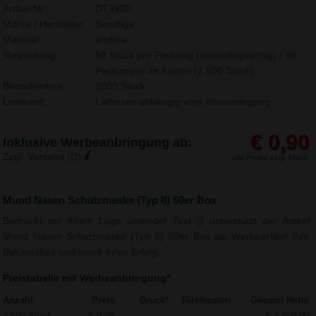
Artikel Nr.:
DT4920
Marke / Hersteller:
Sonstige
Material:
andere,
Verpackung:
50 Stück pro Packung (deutschsprachig) / 50
Packungen im Karton (2.500 Stück).
Bestelleinheit:
2500 Stück
Lieferzeit:
Lieferzeit abhängig vom Wareneingang
€ 0,90
Inklusive Werbeanbringung ab:
Zzgl. Versand (D)
alle Preise zzgl. MwSt.
Mund Nasen Schutzmaske (Typ II) 50er Box
Bedruckt mit Ihrem Logo und/oder Text () unterstützt der Artikel
Mund Nasen Schutzmaske (Typ II) 50er Box als Werbeartikel Ihre
Bekanntheit und somit Ihren Erfolg.
Preistabelle mit Werbeanbringung*
Anzahl
Preis
Druck*
Rüstkosten
Gesamt Netto
2.500 Stück
€ 0,98
-
-
€ 2.450,00