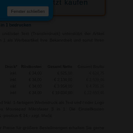
Jetzt kaufen
 die
Fenster schließen
liste
in 1 bedrucken
und/oder Text (Transferdruck) unterstützt der Artikel
 1 als Werbeartikel Ihre Bekanntheit und somit Ihren
Druck*
Rüstkosten
Gesamt Netto
Gesamt Brutto
inkl.
€ 34,00
€ 525,00
€ 624,75
inkl.
€ 34,00
€ 2.134,00
€ 2.539,46
inkl.
€ 34,00
€ 3.954,00
€ 4.705,26
inkl.
€ 34,00
€ 19.034,00
€ 22.650,46
nd Inkl. 1-farbigem Werbedruck als Text und / oder Logo
des Mousepad Mikrofaser 3 in 1. Die Einstellkosten
-position € 34,- zzgl. MwSt.
r Preise für größere Bestellmengen erhalten Sie gerne