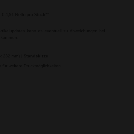
s € 4,91 Netto pro Stück**
rtikelupdates kann es eventuell zu Abweichungen bei
t kommen.
6 x 232 mm)
|
Standskizze
ns für weitere Druckmöglichkeiten.