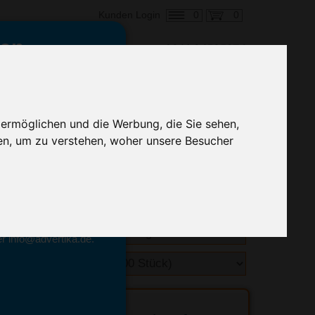
0
0
Kunden Login
en,
€ 3,80
ringung ab:
 ermöglichen und die Werbung, die Sie sehen,
alle Preise zzgl. MwSt.
en, um zu verstehen, woher unsere Besucher
hnelle Preiskalkulation
geben.
emittel-Experten
r info@advertika.de.
ebot