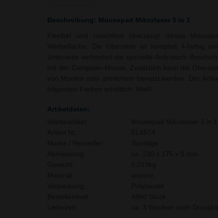
Beschreibung: Mousepad Mikrofaser 3 in 1
Flexibel und rutschfest überzeugt dieses Mouse
Werbefläche. Die Oberseite ist komplett 4-farbig und
Unterseite verhindert die spezielle Antirutsch- Beschi
mit der Computer-Mouse. Zusätzlich kann die Obersei
von Monitor oder ähnlichem benutzt werden. Der Artike
folgenden Farben erhältlich: Weiß.
Artikeldaten:
Werbeartikel:
Mousepad Mikrofaser 3 in 1
Artikel Nr.:
EL4574
Marke / Hersteller:
Sonstige
Abmessung:
ca. 230 x 175 x 0 mm
Gewicht:
0,019kg
Material:
andere,
Verpackung:
Polybeutel
Bestelleinheit:
4860 Stück
Lieferzeit:
ca. 3 Wochen nach Druckfre