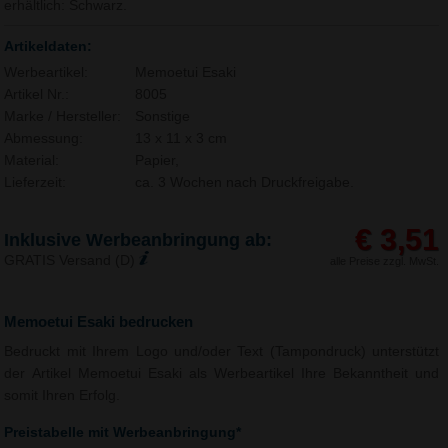
erhältlich: Schwarz.
Artikeldaten:
Werbeartikel:
Memoetui Esaki
Artikel Nr.:
8005
Marke / Hersteller:
Sonstige
Abmessung:
13 x 11 x 3 cm
Material:
Papier,
Lieferzeit:
ca. 3 Wochen nach Druckfreigabe.
€ 3,51
Inklusive Werbeanbringung ab:
GRATIS Versand (D)
alle Preise zzgl. MwSt.
Memoetui Esaki bedrucken
Bedruckt mit Ihrem Logo und/oder Text (Tampondruck) unterstützt
der Artikel Memoetui Esaki als Werbeartikel Ihre Bekanntheit und
somit Ihren Erfolg.
Preistabelle mit Werbeanbringung*