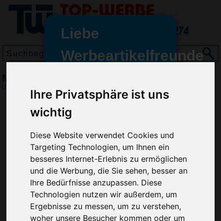
Liebe
Werbeartikelfreunde
und -
Memoetui Esaki
wir sind wieder für Sie da
(Art.-Nr.:
8005
)
Ihre Privatsphäre ist uns
freundinnen,
wichtig
Seit dem 11. Januar 2022 haben
wir unsere aktiven Geschäfte an
Diese Website verwendet Cookies und
die Firma Advertika übergeben.
Targeting Technologien, um Ihnen ein
Ab sofort können Sie sich bei
besseres Internet-Erlebnis zu ermöglichen
Anfragen und Bestellungen
und die Werbung, die Sie sehen, besser an
vertrauensvoll an Ihre neuen
Ihre Bedürfnisse anzupassen. Diese
Werbemittel-Experten Christian
Technologien nutzen wir außerdem, um
Walter und Nico Vieira wenden.
Ergebnisse zu messen, um zu verstehen,
woher unsere Besucher kommen oder um