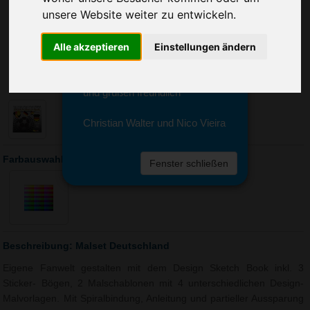
Sie erreichen sie von Montag bis
unsere Website weiter zu entwickeln.
Freitag zwischen 8 und 18 Uhr
unter 0611 94 585 2749 oder
Alle akzeptieren
Einstellungen ändern
info@advertika.de.
Wir freuen uns auf Ihre Anfrage
und grüßen freundlich
Christian Walter und Nico Vieira
Farbauswahl: Malset Deutschland
Fenster schließen
Beschreibung: Malset Deutschland
Eigene Fanwelt gestalten mit dem Design Sketch Book inkl. 3
Sticker- Bögen, 2 Malschablonen mit 4 unterschiedlichen Design-
Malvorlagen. Mit Spiralbindung, Anleitung und partieller Aussparung