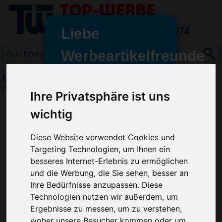
Liebe
Werbeartikelfreunde
und -
Malset Deutschland
wir sind wieder für Sie da
(Art.-Nr.:
EL3941
)
Ihre Privatsphäre ist uns
freundinnen,
wichtig
Seit dem 11. Januar 2022 haben
wir unsere aktiven Geschäfte an
die Firma Advertika übergeben.
Diese Website verwendet Cookies und
Targeting Technologien, um Ihnen ein
Ab sofort können Sie sich bei
besseres Internet-Erlebnis zu ermöglichen
Anfragen und Bestellungen
und die Werbung, die Sie sehen, besser an
vertrauensvoll an Ihre neuen
Ihre Bedürfnisse anzupassen. Diese
Werbemittel-Experten Christian
Technologien nutzen wir außerdem, um
Walter und Nico Vieira wenden.
Ergebnisse zu messen, um zu verstehen,
woher unsere Besucher kommen oder um