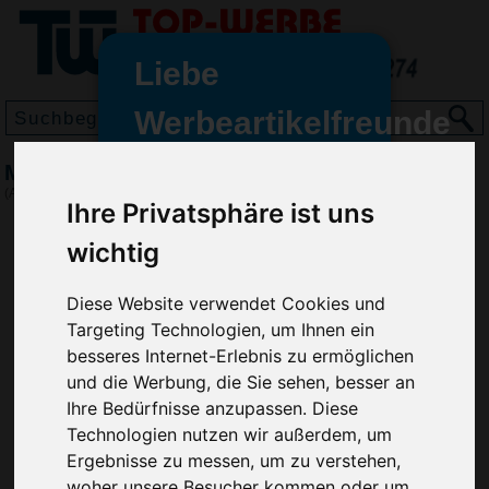
Liebe
Werbeartikelfreunde
und -
Make-up Reisespiegel Oval, Hellgrau
wir sind wieder für Sie da
(Art.-Nr.:
1658-027
)
Ihre Privatsphäre ist uns
freundinnen,
wichtig
Seit dem 11. Januar 2022 haben
wir unsere aktiven Geschäfte an
die Firma Advertika übergeben.
Diese Website verwendet Cookies und
Targeting Technologien, um Ihnen ein
Ab sofort können Sie sich bei
besseres Internet-Erlebnis zu ermöglichen
Anfragen und Bestellungen
und die Werbung, die Sie sehen, besser an
vertrauensvoll an Ihre neuen
Ihre Bedürfnisse anzupassen. Diese
Werbemittel-Experten Christian
Technologien nutzen wir außerdem, um
Walter und Nico Vieira wenden.
Ergebnisse zu messen, um zu verstehen,
woher unsere Besucher kommen oder um