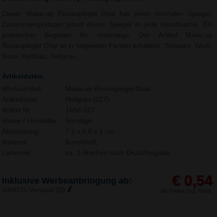
Dieser Make-up Reisespiegel Oval hat einen normalen Spiegel.
Zusammengeklappt passt dieser Spiegel in jede Handtasche. Ein
praktischer Begleiter für unterwegs. Der Artikel Make-up
Reisespiegel Oval ist in folgenden Farben erhältlich: Schwarz, Weiß,
Rosa, Hellblau, Hellgrau.
Artikeldaten:
Werbeartikel:
Make-up Reisespiegel Oval
Artikelfarbe:
Hellgrau (027)
Artikel Nr.:
1658-027
Marke / Hersteller:
Sonstige
Abmessung:
7,2 x 6,8 x 1 cm
Material:
Kunststoff,
Lieferzeit:
ca. 3 Wochen nach Druckfreigabe.
€ 0,54
Inklusive Werbeanbringung ab:
GRATIS Versand (D)
alle Preise zzgl. MwSt.