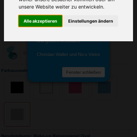
Sie erreichen sie von Montag bis
unsere Website weiter zu entwickeln.
Freitag zwischen 8 und 18 Uhr
unter 0611 94 585 2749 oder
info@advertika.de.
Alle akzeptieren
Einstellungen ändern
Wir freuen uns auf Ihre Anfrage
und grüßen freundlich
Christian Walter und Nico Vieira
Farbauswahl: Make-up Reisespiegel Oval
Fenster schließen
Beschreibung: Make-up Reisespiegel Oval