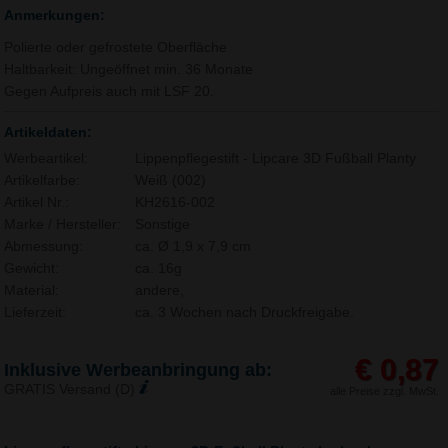
Anmerkungen:
Polierte oder gefrostete Oberfläche
Haltbarkeit: Ungeöffnet min. 36 Monate
Gegen Aufpreis auch mit LSF 20.
Artikeldaten:
Werbeartikel:
Lippenpflegestift - Lipcare 3D Fußball Planty
Artikelfarbe:
Weiß (002)
Artikel Nr.:
KH2616-002
Marke / Hersteller:
Sonstige
Abmessung:
ca. Ø 1,9 x 7,9 cm
Gewicht:
ca. 16g
Material:
andere,
Lieferzeit:
ca. 3 Wochen nach Druckfreigabe.
€ 0,87
Inklusive Werbeanbringung ab:
GRATIS Versand (D)
alle Preise zzgl. MwSt.