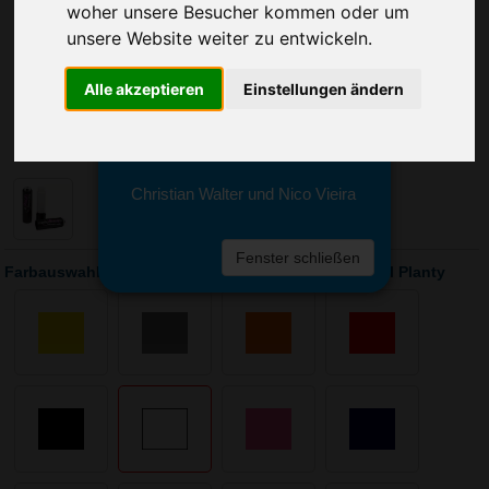
Sie erreichen sie von Montag bis
woher unsere Besucher kommen oder um
Freitag zwischen 8 und 18 Uhr
unsere Website weiter zu entwickeln.
unter 0611 94 585 2749 oder
info@advertika.de.
Alle akzeptieren
Einstellungen ändern
Wir freuen uns auf Ihre Anfrage
und grüßen freundlich
Christian Walter und Nico Vieira
Fenster schließen
Farbauswahl: Lippenpflegestift - Lipcare 3D Fußball Planty