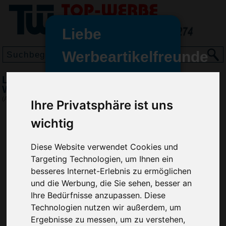
Liebe
Werbeartikelfreunde
und -
Lippenpflegestift - Lipcare 3D Fußball Planty,
wir sind wieder für Sie da
Weiß
freundinnen,
(Art.-Nr.:
KH2616-002
)
Ihre Privatsphäre ist uns
Seit dem 11. Januar 2022 haben
wichtig
wir unsere aktiven Geschäfte an
die Firma Advertika übergeben.
Diese Website verwendet Cookies und
Targeting Technologien, um Ihnen ein
Ab sofort können Sie sich bei
besseres Internet-Erlebnis zu ermöglichen
Anfragen und Bestellungen
und die Werbung, die Sie sehen, besser an
vertrauensvoll an Ihre neuen
Werbemittel-Experten Christian
Ihre Bedürfnisse anzupassen. Diese
Walter und Nico Vieira wenden.
Technologien nutzen wir außerdem, um
Ergebnisse zu messen, um zu verstehen,