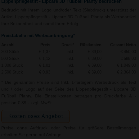
Lippenpflegestift - Lipcare 3D Fußball Planty bedrucken
Bedruckt mit Ihrem Logo und/oder Text (Siebdruck) unterstützt der
Artikel Lippenpflegestift - Lipcare 3D Fußball Planty als Werbeartikel
Ihre Bekanntheit und somit Ihren Erfolg.
Preistabelle mit Werbeanbringung*
Anzahl
Preis
Druck*
Rüstkosten
Gesamt Netto
300 Stück
€ 1,37
inkl.
€ 39,00
€ 450,00
500 Stück
€ 1,12
inkl.
€ 39,00
€ 599,00
1.000 Stück
€ 1,01
inkl.
€ 39,00
€ 1.049,00
2.500 Stück
€ 0,93
inkl.
€ 39,00
€ 2.364,00
* Die genannten Preise sind Inkl. 1-farbigem Werbedruck als Text
und / oder Logo auf der Seite des Lippenpflegestift - Lipcare 3D
Fußball Planty. Die Einstellkosten betragen pro Druckfarbe & -
position € 39,- zzgl. MwSt.
Kostenloses Angebot
Preise ohne Aufdruck oder Preise für größere Bestellmengen
erhalten Sie gerne auf Anfrage.