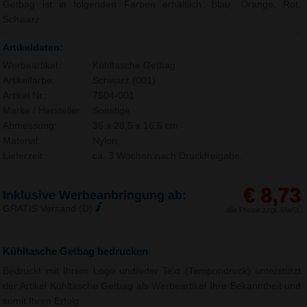
Getbag ist in folgenden Farben erhältlich: Blau, Orange, Rot,
Schwarz.
Artikeldaten:
Werbeartikel:
Kühltasche Getbag
Artikelfarbe:
Schwarz (001)
Artikel Nr.:
7504-001
Marke / Hersteller:
Sonstige
Abmessung:
36 x 28,5 x 16,5 cm
Material:
Nylon,
Lieferzeit:
ca. 3 Wochen nach Druckfreigabe.
€ 8,73
Inklusive Werbeanbringung ab:
GRATIS Versand (D)
alle Preise zzgl. MwSt.
Kühltasche Getbag bedrucken
Bedruckt mit Ihrem Logo und/oder Text (Tampondruck) unterstützt
der Artikel Kühltasche Getbag als Werbeartikel Ihre Bekanntheit und
somit Ihren Erfolg.