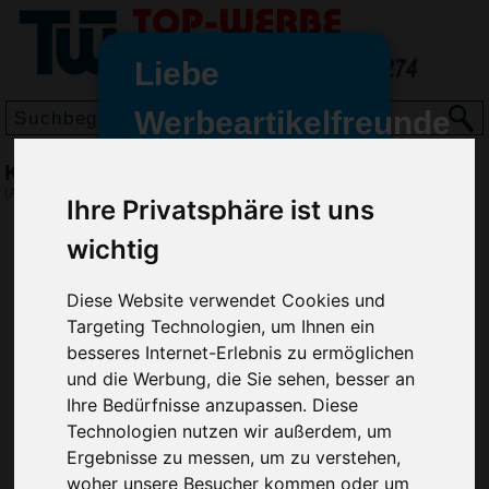
Liebe
Werbeartikelfreunde
und -
Kühltasche Getbag, Schwarz
wir sind wieder für Sie da
(Art.-Nr.:
7504-001
)
Ihre Privatsphäre ist uns
freundinnen,
wichtig
Seit dem 11. Januar 2022 haben
wir unsere aktiven Geschäfte an
Diese Website verwendet Cookies und
die Firma Advertika übergeben.
Targeting Technologien, um Ihnen ein
Ab sofort können Sie sich bei
besseres Internet-Erlebnis zu ermöglichen
Anfragen und Bestellungen
und die Werbung, die Sie sehen, besser an
vertrauensvoll an Ihre neuen
Ihre Bedürfnisse anzupassen. Diese
Werbemittel-Experten Christian
Technologien nutzen wir außerdem, um
Walter und Nico Vieira wenden.
Ergebnisse zu messen, um zu verstehen,
woher unsere Besucher kommen oder um