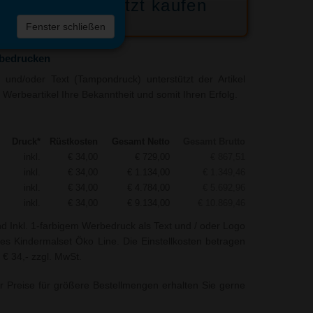
Jetzt kaufen
 die
Fenster schließen
liste
 bedrucken
und/oder Text (Tampondruck) unterstützt der Artikel
 Werbeartikel Ihre Bekanntheit und somit Ihren Erfolg.
Druck*
Rüstkosten
Gesamt Netto
Gesamt Brutto
inkl.
€ 34,00
€ 729,00
€ 867,51
inkl.
€ 34,00
€ 1.134,00
€ 1.349,46
inkl.
€ 34,00
€ 4.784,00
€ 5.692,96
inkl.
€ 34,00
€ 9.134,00
€ 10.869,46
nd Inkl. 1-farbigem Werbedruck als Text und / oder Logo
es Kindermalset Öko Line. Die Einstellkosten betragen
 € 34,- zzgl. MwSt.
r Preise für größere Bestellmengen erhalten Sie gerne