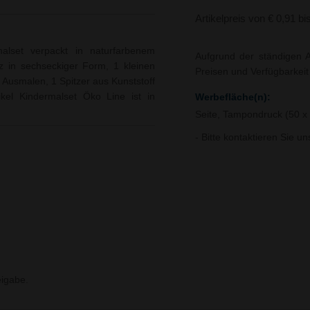
Artikelpreis von € 0,91 bi
alset verpackt in naturfarbenem
Aufgrund der ständigen A
lz in sechseckiger Form, 1 kleinen
Preisen und Verfügbarkei
Ausmalen, 1 Spitzer aus Kunststoff
kel Kindermalset Öko Line ist in
Werbefläche(n):
Seite, Tampondruck (50 
- Bitte kontaktieren Sie u
igabe.