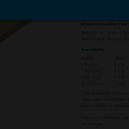
In den
Auf
Warenkorb
Merk
Kindermalset Öko Line
Bedruckt mit Ihrem Logo 
Kindermalset Öko Line als
Preistabelle
Anzahl
Preis
500 Stück
€ 1,39
1.000 Stück
€ 1,10
5.000 Stück
€ 0,95
10.000 Stück
€ 0,91
* Die genannten Preise si
neben dem Sichtfenster d
pro Druckfarbe & -position
Preise ohne Aufdruck ode
auf Anfrage.