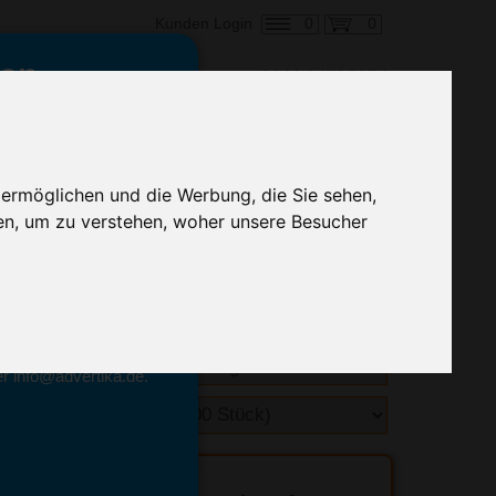
0
0
Kunden Login
en,
€ 0,91
ringung ab:
 ermöglichen und die Werbung, die Sie sehen,
alle Preise zzgl. MwSt.
en, um zu verstehen, woher unsere Besucher
hnelle Preiskalkulation
geben.
emittel-Experten
r info@advertika.de.
ebot