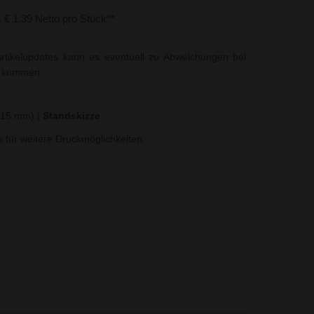
s € 1,39 Netto pro Stück**
rtikelupdates kann es eventuell zu Abweichungen bei
t kommen.
x 15 mm)
|
Standskizze
ns für weitere Druckmöglichkeiten.