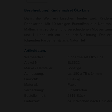
Beschreibung: Kindermalset Öko Line
Damit die Welt ein bisschen bunter wird. Kinderm
Pappkarton. Mit 10 farbigen Buntstiften aus Naturho
Malbuch mit 20 Seiten und verschiedenen Motiven zum 
und 1 Lineal mit cm- und inch-Skalierung. Der Arti
folgenden Farben erhältlich: Natur Hell.
Artikeldaten:
Werbeartikel:
Kindermalset Öko Line
Artikel Nr.:
EL3622
Marke / Hersteller:
Sonstige
Abmessung:
ca. 180 x 75 x 14 mm
Gewicht:
0,042kg
Material:
Papier,
Verpackung:
Einzelkarton
Bestelleinheit:
2316 Stück
Lieferzeit:
ca. 3 Wochen nach Druckfre