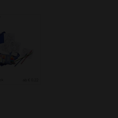
w
uck
ab € 0.22