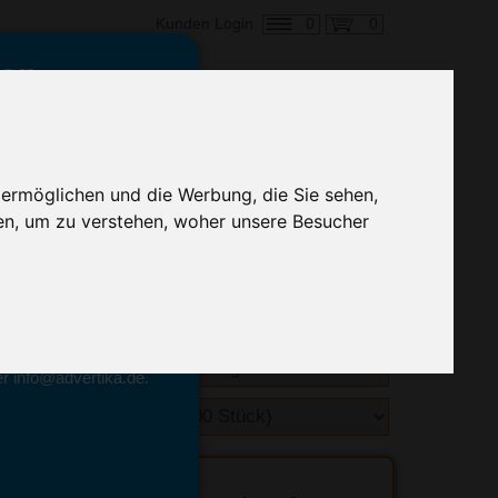
0
0
Kunden Login
en,
€ 1,79
ringung ab:
 ermöglichen und die Werbung, die Sie sehen,
alle Preise zzgl. MwSt.
en, um zu verstehen, woher unsere Besucher
hnelle Preiskalkulation
geben.
emittel-Experten
r info@advertika.de.
ebot