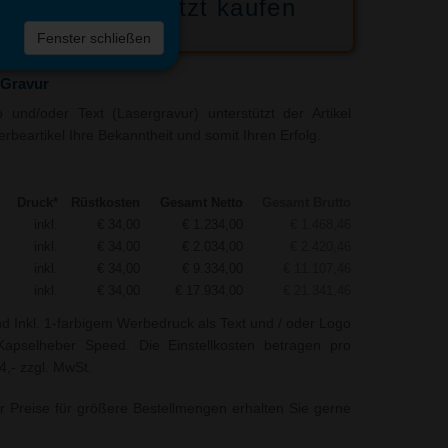
Jetzt kaufen
 die
Fenster schließen
liste
 Gravur
und/oder Text (Lasergravur) unterstützt der Artikel
beartikel Ihre Bekanntheit und somit Ihren Erfolg.
Druck*
Rüstkosten
Gesamt Netto
Gesamt Brutto
inkl.
€ 34,00
€ 1.234,00
€ 1.468,46
inkl.
€ 34,00
€ 2.034,00
€ 2.420,46
inkl.
€ 34,00
€ 9.334,00
€ 11.107,46
inkl.
€ 34,00
€ 17.934,00
€ 21.341,46
nd Inkl. 1-farbigem Werbedruck als Text und / oder Logo
apselheber Speed. Die Einstellkosten betragen pro
4,- zzgl. MwSt.
r Preise für größere Bestellmengen erhalten Sie gerne