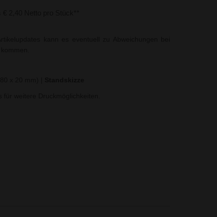
s € 2,40 Netto pro Stück**
rtikelupdates kann es eventuell zu Abweichungen bei
t kommen.
 (80 x 20 mm)
|
Standskizze
ns für weitere Druckmöglichkeiten.