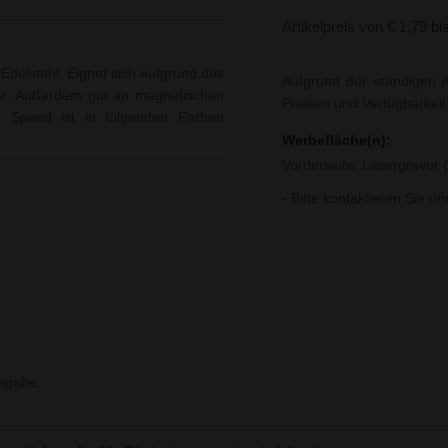
Artikelpreis von € 1,79 bi
 Edelstahl. Eignet sich aufgrund des
Aufgrund der ständigen A
Bar. Außerdem gut an magnetischen
Preisen und Verfügbarkei
er Speed ist in folgenden Farben
Werbefläche(n):
Vorderseite, Lasergravur
- Bitte kontaktieren Sie u
igabe.