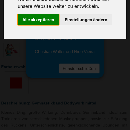
Sie erreichen sie von Montag bis
unsere Website weiter zu entwickeln.
Freitag zwischen 8 und 18 Uhr
unter 0611 94 585 2749 oder
Alle akzeptieren
Einstellungen ändern
info@advertika.de.
Wir freuen uns auf Ihre Anfrage
und grüßen freundlich
Christian Walter und Nico Vieira
Farbauswahl: Gymnastikband Bodywork mittel
Fenster schließen
Beschreibung: Gymnastikband Bodywork mittel
Kleines Ding, große Wirkung. Dehnbares Gummiband, ideal zum
Trainieren von verschiedenen Muskelgruppen, sowie zur Stärkung
des Rückens. Unterschiedlichste, gelenkschonende Übungen mit