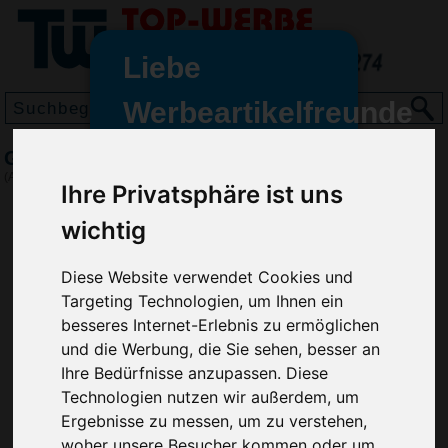
Liebe
Werbeartikelfreunde
und -
Gymnastikband Bodywork mittel
wir sind wieder für Sie da
(Art.-Nr.:
EL4668
)
Ihre Privatsphäre ist uns
freundinnen,
wichtig
Seit dem 11. Januar 2022 haben
wir unsere aktiven Geschäfte an
die Firma Advertika übergeben.
Diese Website verwendet Cookies und
Targeting Technologien, um Ihnen ein
Ab sofort können Sie sich bei
besseres Internet-Erlebnis zu ermöglichen
Anfragen und Bestellungen
und die Werbung, die Sie sehen, besser an
vertrauensvoll an Ihre neuen
Ihre Bedürfnisse anzupassen. Diese
Werbemittel-Experten Christian
Technologien nutzen wir außerdem, um
Walter und Nico Vieira wenden.
Ergebnisse zu messen, um zu verstehen,
woher unsere Besucher kommen oder um