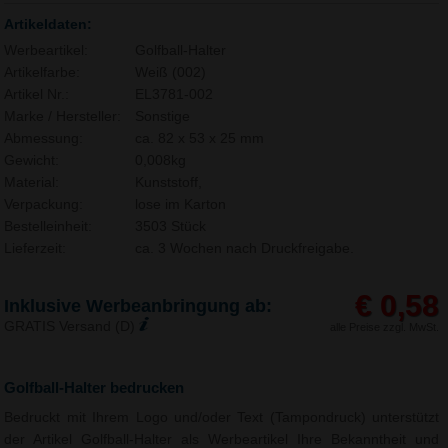
Artikeldaten:
Werbeartikel:
Golfball-Halter
Artikelfarbe:
Weiß (002)
Artikel Nr.:
EL3781-002
Marke / Hersteller:
Sonstige
Abmessung:
ca. 82 x 53 x 25 mm
Gewicht:
0,008kg
Material:
Kunststoff,
Verpackung:
lose im Karton
Bestelleinheit:
3503 Stück
Lieferzeit:
ca. 3 Wochen nach Druckfreigabe.
€ 0,58
Inklusive Werbeanbringung ab:
GRATIS Versand (D)
alle Preise zzgl. MwSt.
Golfball-Halter bedrucken
Bedruckt mit Ihrem Logo und/oder Text (Tampondruck) unterstützt
der Artikel Golfball-Halter als Werbeartikel Ihre Bekanntheit und