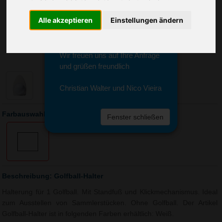
Sie erreichen sie von Montag bis
Freitag zwischen 8 und 18 Uhr
Alle akzeptieren
Einstellungen ändern
unter 0611 94 585 2749 oder
info@advertika.de.
Wir freuen uns auf Ihre Anfrage
und grüßen freundlich
Christian Walter und Nico Vieira
Farbauswahl: Golfball-Halter
Fenster schließen
Beschreibung: Golfball-Halter
Halterung für 1 Golfball. Mit Standfuß und Klickmechanismus. Ideal
zum Ausstellen von Sammlerstücken. Ohne Golfball. Der Artikel
Golfball-Halter ist in folgenden Farben erhältlich: Weiß.