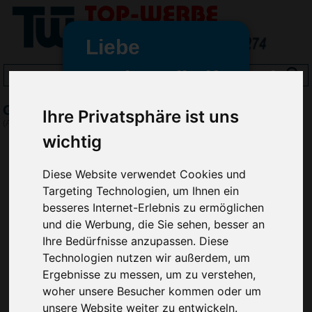
Liebe
Werbeartikelfreunde
und -
Golfball-Halter, Weiß
Ihre Privatsphäre ist uns
wir sind wieder für Sie da
(Art.-Nr.:
EL3781-002
)
freundinnen,
wichtig
Seit dem 11. Januar 2022 haben
Diese Website verwendet Cookies und
wir unsere aktiven Geschäfte an
Targeting Technologien, um Ihnen ein
die Firma Advertika übergeben.
besseres Internet-Erlebnis zu ermöglichen
Ab sofort können Sie sich bei
und die Werbung, die Sie sehen, besser an
Anfragen und Bestellungen
Ihre Bedürfnisse anzupassen. Diese
vertrauensvoll an Ihre neuen
Technologien nutzen wir außerdem, um
Werbemittel-Experten Christian
Ergebnisse zu messen, um zu verstehen,
Walter und Nico Vieira wenden.
woher unsere Besucher kommen oder um
unsere Website weiter zu entwickeln.